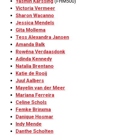
Yasmin Karssing
(FHM500)
Victoria Vermeer
Sharon Wacanno
Jessica Mendels
Gita Mollema
Tess Alexandra Jansen
Amanda Balk
Rowéna Verdaasdonk
Adinda Kennedy
Natalia Brentano
Katie de Rooij
Juul Aalbers
Mayelin van der Meer
Mariana Ferreira
Celine Schols
Femke Brinxma
Danique Hosmar
Indy Mende
Danthe Scholten