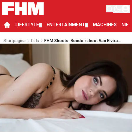
LIFESTYLE
ENTERTAINMENT
MACHINES
NIE
▼
▼
Startpagina
Girls
FHM Shoots: Boudoirshoot Van Elvira
Fleerakkers