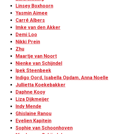
Linsey Boxhoorn
Yasmin Aimee
Carré Albers
Imke van den Akker
Demi Loo
Nikki Prein
Zhu
Maartje van Noort
Nienke van Schijndel
Ipek Steenbeek
Indigo Oord, Isabella Opdam, Anna Noelle
Jullietta Koekebakker
Daphne Kooy
Liza Dijkmeijer
Indy Mende
Ghislaine Ranou
Evelien Kapitein
Sophie van Schoonhoven