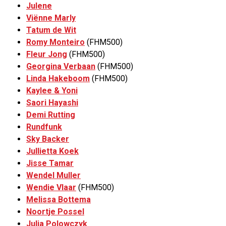
Julene
Viënne Marly
Tatum de Wit
Romy Monteiro
(FHM500)
Fleur Jong
(FHM500)
Georgina Verbaan
(FHM500)
Linda Hakeboom
(FHM500)
Kaylee & Yoni
Saori Hayashi
Demi Rutting
Rundfunk
Sky Backer
Jullietta Koek
Jisse Tamar
Wendel Muller
Wendie Vlaar
(FHM500)
Melissa Bottema
Noortje Possel
Julia Polowczyk