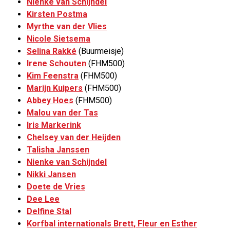
Nienke van Schijndel
Kirsten Postma
Myrthe van der Vlies
Nicole Sietsema
Selina Rakké
(Buurmeisje)
Irene Schouten
(FHM500)
Kim Feenstra
(FHM500)
Marijn Kuipers
(FHM500)
Abbey Hoes
(FHM500)
Malou van der Tas
Iris Markerink
Chelsey van der Heijden
Talisha Janssen
Nienke van Schijndel
Nikki Jansen
Doete de Vries
Dee Lee
Delfine Stal
Korfbal internationals Brett, Fleur en Esther