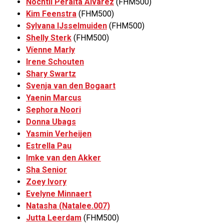
Nochtli Peralta Alvarez
(FHM500)
Kim Feenstra
(FHM500)
Sylvana IJsselmuiden
(FHM500)
Shelly Sterk
(FHM500)
Vïenne Marly
Irene Schouten
Shary Swartz
Svenja van den Bogaart
Yaenin Marcus
Sephora Noori
Donna Ubags
Yasmin Verheijen
Estrella Pau
Imke van den Akker
Sha Senior
Zoey Ivory
Evelyne Minnaert
Natasha (Natalee.007)
Jutta Leerdam
(FHM500)