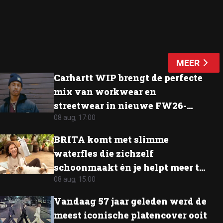
MEER
Carhartt WIP brengt de perfecte
mix van workwear en
streetwear in nieuwe FW26-
collectie
08 aug, 17:00
BRITA komt met slimme
waterfles die zichzelf
schoonmaakt én je helpt meer te
drinken
08 aug, 15:00
Vandaag 57 jaar geleden werd de
meest iconische platencover ooit