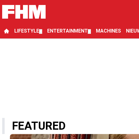
LIFESTYLE
ENTERTAINMENT
MACHINES
NIEU
▼
▼
FEATURED