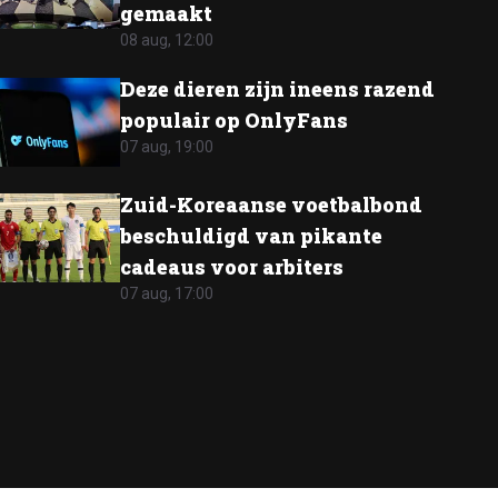
gemaakt
08 aug, 12:00
Deze dieren zijn ineens razend
populair op OnlyFans
07 aug, 19:00
Zuid-Koreaanse voetbalbond
beschuldigd van pikante
cadeaus voor arbiters
07 aug, 17:00