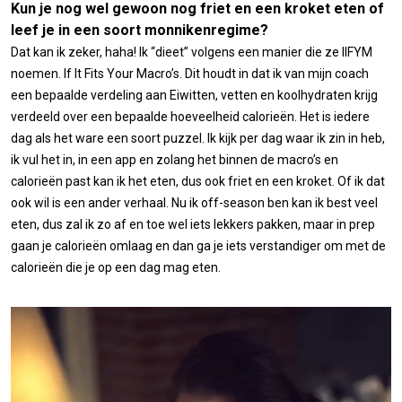
Kun je nog wel gewoon nog friet en een kroket eten of
leef je in een soort monnikenregime?
Dat kan ik zeker, haha! Ik “dieet” volgens een manier die ze IIFYM
noemen. If It Fits Your Macro’s. Dit houdt in dat ik van mijn coach
een bepaalde verdeling aan Eiwitten, vetten en koolhydraten krijg
verdeeld over een bepaalde hoeveelheid calorieën. Het is iedere
dag als het ware een soort puzzel. Ik kijk per dag waar ik zin in heb,
ik vul het in, in een app en zolang het binnen de macro’s en
calorieën past kan ik het eten, dus ook friet en een kroket. Of ik dat
ook wil is een ander verhaal. Nu ik off-season ben kan ik best veel
eten, dus zal ik zo af en toe wel iets lekkers pakken, maar in prep
gaan je calorieën omlaag en dan ga je iets verstandiger om met de
calorieën die je op een dag mag eten.