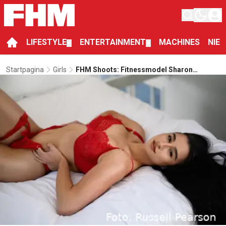
LIFESTYLE
ENTERTAINMENT
MACHINES
NIE
▼
▼
Startpagina
Girls
FHM Shoots: Fitnessmodel Sharon
Wacanno