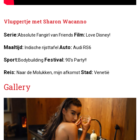
Vluggertje met Sharon Wacanno
Serie:
Film:
Absolute Fangirl van Friends
Love Disney!
Maaltijd:
Auto:
Indische rijsttafel
Audi RS6
Sport:
Festival:
Bodybuilding
90’s Party!!
Reis:
Stad:
Naar de Molukken, mijn afkomst
Venetië
Gallery