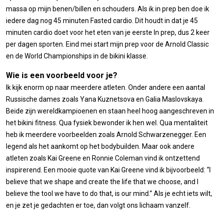
massa op mijn benen/billen en schouders. Als ik in prep ben doe ik
iedere dag nog 45 minuten Fasted cardio. Dit houdt in dat je 45
minuten cardio doet voor het eten van je eerste In prep, dus 2 keer
per dagen sporten. Eind mei start mijn prep voor de Arnold Classic
en de World Championships in de bikini klasse.
Wie is een voorbeeld voor je?
Ik kijk enorm op naar meerdere atleten. Onder andere een aantal
Russische dames zoals Yana Kuznetsova en Galia Maslovskaya.
Beide zijn wereldkampioenen en staan heel hoog aangeschreven in
het bikini fitness. Qua fysiek bewonder ik hen wel. Qua mentaliteit
heb ik meerdere voorbeelden zoals Arnold Schwarzenegger. Een
legend als het aankomt op het bodybuilden. Maar ook andere
atleten zoals Kai Greene en Ronnie Coleman vind ik ontzettend
inspirerend. Een mooie quote van Kai Greene vind ik bijvoorbeeld: “I
believe that we shape and create the life that we choose, and I
believe the tool we have to do that, is our mind.” Als je echt iets wilt,
en je zet je gedachten er toe, dan volgt ons lichaam vanzelf.