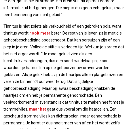
er een ‘gat’ in die informatie. Het brein vult dit op met eerdere
informatie uit het geheugen. Die piep is dus geen echt geluid, maar
een herinnering van echt geluid.”
Tinnitus is niet zoiets als verkoudheid of een gebroken pols, want
tinnitus wordt
nooit meer
beter. De rest van je leven zit je met die
gehoorbeschadiging opgescheept. Dat kan oorsuizen zijn of een
piep in je oren. Volledige stilte is verleden tijd. Wel kun je zorgen dat
het niet erger wordt. “Je moet geluid zien als een
luchtdrukveranderingen, dus een soort windvlaag in je oor
waardoor je haarcellen op de gehoorzenuw omver worden
geblazen. Als je geluk hebt, zijn de haartjes alleen platgeblazen en
veren ze binnen 24 uur weer terug. Dat is tijdelijke
gehoorbeschadiging. Maar bij lawaaibeschadiging knakken de
haartjes om en heb je permanente gehoorschade. Een
veelvoorkomend misverstand is dat tinnitus te maken heeft met je
trommelvlies,
maar het
gaat dus vooral om die haarcellen. Een
gescheurd trommelvlies kan dichtgroeien, maar gehoorschade is
permanent. Je komt er dus nooit meer van af en het wordt zelfs