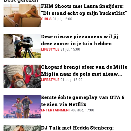
FHM Shoots met Laura Sneijders:
"Dit stond echt op mijn bucketlist"
GIRLS
•
31 jul, 12:00
Deze nieuwe pizzaovens wil jij
deze zomer in je tuin hebben
LIFESTYLE
•
31 jul, 15:00
Chopard brengt sfeer van de Mille
Miglia naar de pols met nieuw
horloge
LIFESTYLE
•
01 aug, 18:00
Eerste échte gameplay van GTA 6
te zien via Netflix
ENTERTAINMENT
•
06 aug, 17:00
DJ Talk met Hedda Stenberg: