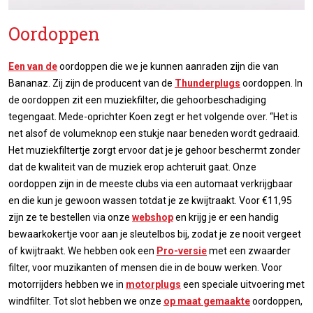
Oordoppen
Een van de
oordoppen die we je kunnen aanraden zijn die van
Bananaz. Zij zijn de producent van de
Thunderplugs
oordoppen. In
de oordoppen zit een muziekfilter, die gehoorbeschadiging
tegengaat. Mede-oprichter Koen zegt er het volgende over. “Het is
net alsof de volumeknop een stukje naar beneden wordt gedraaid.
Het muziekfiltertje zorgt ervoor dat je je gehoor beschermt zonder
dat de kwaliteit van de muziek erop achteruit gaat. Onze
oordoppen zijn in de meeste clubs via een automaat verkrijgbaar
en die kun je gewoon wassen totdat je ze kwijtraakt. Voor €11,95
zijn ze te bestellen via onze
webshop
en krijg je er een handig
bewaarkokertje voor aan je sleutelbos bij, zodat je ze nooit vergeet
of kwijtraakt. We hebben ook een
Pro-versie
met een zwaarder
filter, voor muzikanten of mensen die in de bouw werken. Voor
motorrijders hebben we in
motorplugs
een speciale uitvoering met
windfilter. Tot slot hebben we onze
op maat gemaakte
oordoppen,