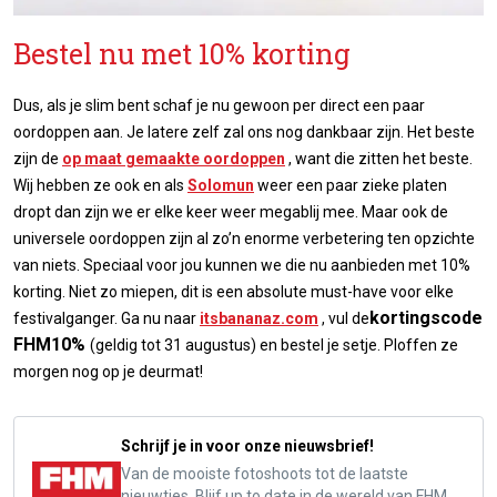
Bestel nu met 10% korting
Dus, als je slim bent schaf je nu gewoon per direct een paar
oordoppen aan. Je latere zelf zal ons nog dankbaar zijn. Het beste
zijn de
op maat gemaakte oordoppen
, want die zitten het beste.
Wij hebben ze ook en als
Solomun
weer een paar zieke platen
dropt dan zijn we er elke keer weer megablij mee. Maar ook de
universele oordoppen zijn al zo’n enorme verbetering ten opzichte
van niets. Speciaal voor jou kunnen we die nu aanbieden met 10%
korting. Niet zo miepen, dit is een absolute must-have voor elke
kortingscode
festivalganger. Ga nu naar
itsbananaz.com
, vul de
FHM10%
(geldig tot 31 augustus) en bestel je setje. Ploffen ze
morgen nog op je deurmat!
Schrijf je in voor onze nieuwsbrief!
Van de mooiste fotoshoots tot de laatste
nieuwtjes. Blijf up to date in de wereld van FHM