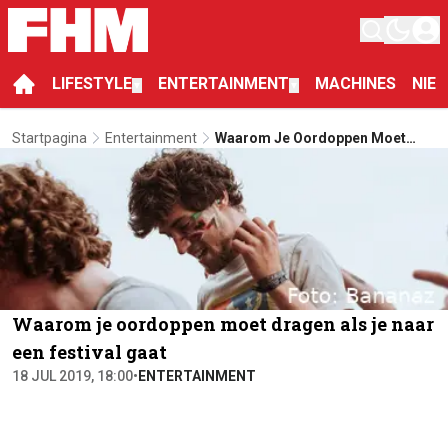
LIFESTYLE
ENTERTAINMENT
MACHINES
NIE
▼
▼
Startpagina
Entertainment
Waarom Je Oordoppen Moet
Dragen Als Je Naar Een Festival
Gaat
Waarom je oordoppen moet dragen als je naar
een festival gaat
18 JUL 2019, 18:00
•
ENTERTAINMENT