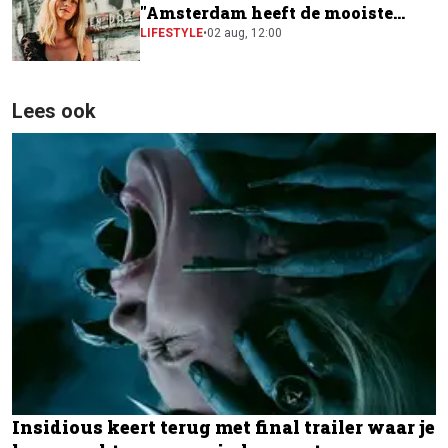
"Amsterdam heeft de mooiste
festivalscene van Europa"
LIFESTYLE
•
02 aug, 12:00
Lees ook
Insidious keert terug met final trailer waar je