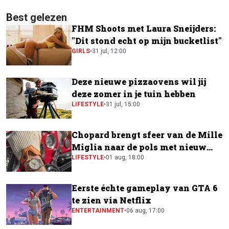
Best gelezen
FHM Shoots met Laura Sneijders:
"Dit stond echt op mijn bucketlist"
GIRLS
•
31 jul, 12:00
Deze nieuwe pizzaovens wil jij
deze zomer in je tuin hebben
LIFESTYLE
•
31 jul, 15:00
Chopard brengt sfeer van de Mille
Miglia naar de pols met nieuw
horloge
LIFESTYLE
•
01 aug, 18:00
Eerste échte gameplay van GTA 6
te zien via Netflix
ENTERTAINMENT
•
06 aug, 17:00