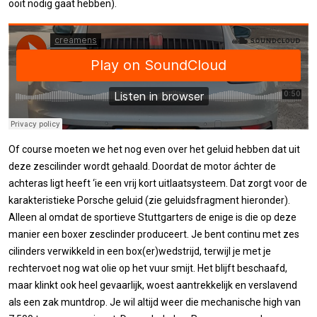
ooit nodig gaat hebben).
Of course moeten we het nog even over het geluid hebben dat uit
deze zescilinder wordt gehaald. Doordat de motor áchter de
achteras ligt heeft ‘ie een vrij kort uitlaatsysteem. Dat zorgt voor de
karakteristieke Porsche geluid (zie geluidsfragment hieronder).
Alleen al omdat de sportieve Stuttgarters de enige is die op deze
manier een boxer zesclinder produceert. Je bent continu met zes
cilinders verwikkeld in een box(er)wedstrijd, terwijl je met je
rechtervoet nog wat olie op het vuur smijt. Het blijft beschaafd,
maar klinkt ook heel gevaarlijk, woest aantrekkelijk en verslavend
als een zak muntdrop. Je wil altijd weer die mechanische high van