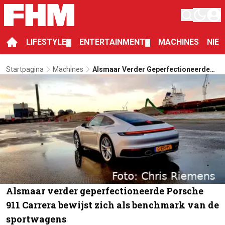
LIFESTYLE
ENTERTAINMENT
MACHINES
NIE
▼
▼
Startpagina
Machines
Alsmaar Verder Geperfectioneerde
Porsche 911 Carrera Bewijst Zich Als
Benchmark Van De Sportwagens
Alsmaar verder geperfectioneerde Porsche
911 Carrera bewijst zich als benchmark van de
sportwagens