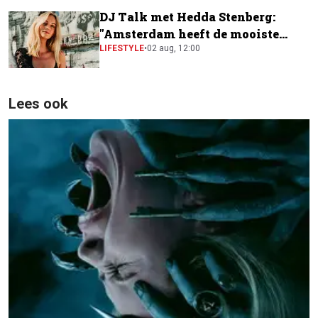
DJ Talk met Hedda Stenberg:
"Amsterdam heeft de mooiste
festivalscene van Europa"
LIFESTYLE
•
02 aug, 12:00
Lees ook