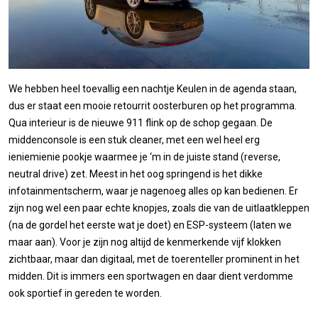
We hebben heel toevallig een nachtje Keulen in de agenda staan,
dus er staat een mooie retourrit oosterburen op het programma.
Qua interieur is de nieuwe 911 flink op de schop gegaan. De
middenconsole is een stuk cleaner, met een wel heel erg
ieniemienie pookje waarmee je ‘m in de juiste stand (reverse,
neutral drive) zet. Meest in het oog springend is het dikke
infotainmentscherm, waar je nagenoeg alles op kan bedienen. Er
zijn nog wel een paar echte knopjes, zoals die van de uitlaatkleppen
(na de gordel het eerste wat je doet) en ESP-systeem (laten we
maar aan). Voor je zijn nog altijd de kenmerkende vijf klokken
zichtbaar, maar dan digitaal, met de toerenteller prominent in het
midden. Dit is immers een sportwagen en daar dient verdomme
ook sportief in gereden te worden.