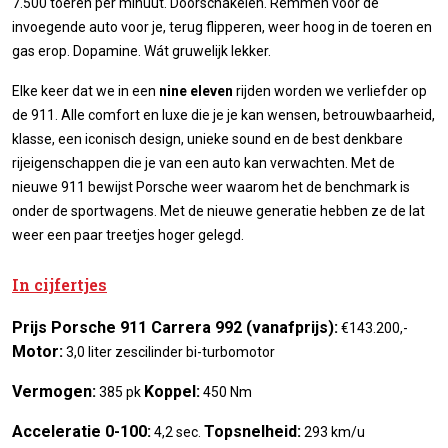
7.500 toeren per minuut. Doorschakelen. Remmen voor de
invoegende auto voor je, terug flipperen, weer hoog in de toeren en
gas erop. Dopamine. Wát gruwelijk lekker.
Elke keer dat we in een
nine eleven
rijden worden we verliefder op
de 911. Alle comfort en luxe die je je kan wensen, betrouwbaarheid,
klasse, een iconisch design, unieke sound en de best denkbare
rijeigenschappen die je van een auto kan verwachten. Met de
nieuwe 911 bewijst Porsche weer waarom het de benchmark is
onder de sportwagens. Met de nieuwe generatie hebben ze de lat
weer een paar treetjes hoger gelegd.
In cijfertjes
Prijs Porsche 911 Carrera 992 (vanafprijs):
€143.200,-
Motor:
3,0 liter zescilinder bi-turbomotor
Vermogen:
Koppel:
385 pk
450 Nm
Acceleratie 0-100:
Topsnelheid:
4,2 sec.
293 km/u