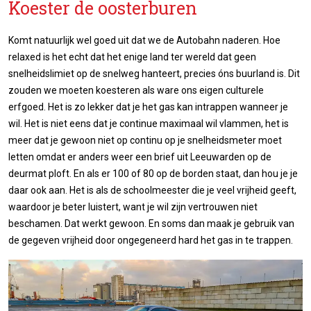
Koester de oosterburen
Komt natuurlijk wel goed uit dat we de Autobahn naderen. Hoe
relaxed is het echt dat het enige land ter wereld dat geen
snelheidslimiet op de snelweg hanteert, precies óns buurland is. Dit
zouden we moeten koesteren als ware ons eigen culturele
erfgoed. Het is zo lekker dat je het gas kan intrappen wanneer je
wil. Het is niet eens dat je continue maximaal wil vlammen, het is
meer dat je gewoon niet op continu op je snelheidsmeter moet
letten omdat er anders weer een brief uit Leeuwarden op de
deurmat ploft. En als er 100 of 80 op de borden staat, dan hou je je
daar ook aan. Het is als de schoolmeester die je veel vrijheid geeft,
waardoor je beter luistert, want je wil zijn vertrouwen niet
beschamen. Dat werkt gewoon. En soms dan maak je gebruik van
de gegeven vrijheid door ongegeneerd hard het gas in te trappen.