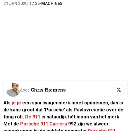
21 JAN 2020, 17:35
•
MACHINES
Chris Riemens
door
Als
je je
een sportwagenmerk moet opnoemen, dan is
de kans groot dat ‘Porsche’ als Pavlovreactie over de
tong rolt.
De 911
is natuurlijk hét icoon van het merk.
Met de
Porsche 911 Carrera
992 zijn we alweer
aangekomen bij de achtste generatie
Porsche 911