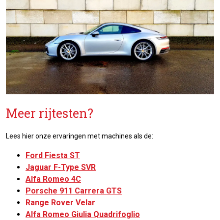
Meer rijtesten?
Lees hier onze ervaringen met machines als de:
Ford Fiesta ST
Jaguar F-Type SVR
Alfa Romeo 4C
Porsche 911 Carrera GTS
Range Rover Velar
Alfa Romeo Giulia Quadrifoglio