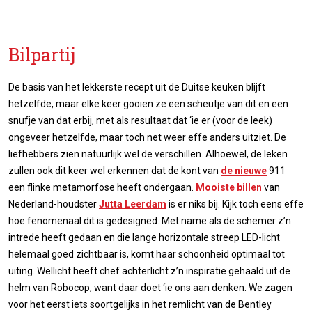
Bilpartij
De basis van het lekkerste recept uit de Duitse keuken blijft
hetzelfde, maar elke keer gooien ze een scheutje van dit en een
snufje van dat erbij, met als resultaat dat ‘ie er (voor de leek)
ongeveer hetzelfde, maar toch net weer effe anders uitziet. De
liefhebbers zien natuurlijk wel de verschillen. Alhoewel, de leken
zullen ook dit keer wel erkennen dat de kont van
de nieuwe
911
een flinke metamorfose heeft ondergaan.
Mooiste billen
van
Nederland-houdster
Jutta Leerdam
is er niks bij. Kijk toch eens effe
hoe fenomenaal dit is gedesigned. Met name als de schemer z’n
intrede heeft gedaan en die lange horizontale streep LED-licht
helemaal goed zichtbaar is, komt haar schoonheid optimaal tot
uiting. Wellicht heeft chef achterlicht z’n inspiratie gehaald uit de
helm van Robocop, want daar doet ‘ie ons aan denken. We zagen
voor het eerst iets soortgelijks in het remlicht van de Bentley