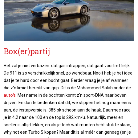
Box(er)partij
Het zal je niet verbazen: dat gas intrappen, dat gaat voortreffelijk.
De 911 is zo verschrikkelijk snel, zo wendbaar. Nooit heb je het idee
dat je te hard door een bocht gaat. Eerder vraag je je af wanneer
die z'n limiet bereikt van grip. Dit is de Mohammed Salah onder de
auto's
. Met name in de bochten komt z'n sport-DNA naar boven
drijven. En dan te bedenken dat dit, we stippen het nog maar eens
aan, de instapversie is. 385 pk schoon aan de haak. Daarmee race
je in 4,2 naar de 100 en de top is 292 km/u. Natuurlijk, meer en
sneller is altijd lekker, en als je toch wat munten hebt stuk te slaan,
why not een Turbo S kopen? Maar dit is al méér dan genoeg (en je