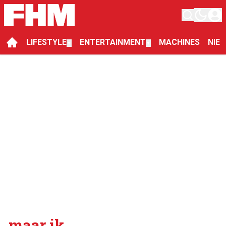
LIFESTYLE
ENTERTAINMENT
MACHINES
NIE
▼
▼
maar ik