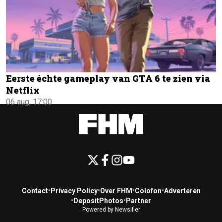
Eerste échte gameplay van GTA 6 te zien via
Netflix
06 aug, 17:00
Contact
•
Privacy Policy
•
Over FHM
•
Colofon
•
Adverteren
•
DepositPhotos
•
Partner
Powered by Newsifier