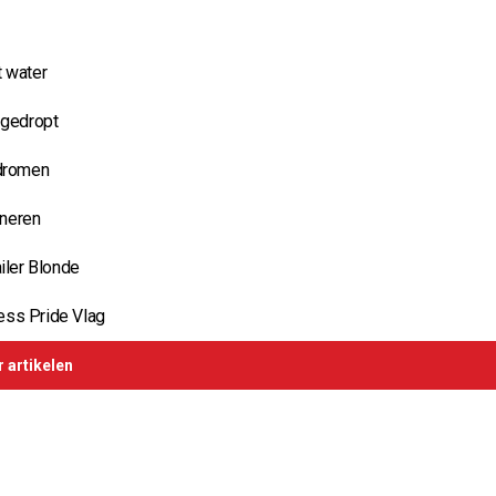
t water
 gedropt
 dromen
aneren
iler Blonde
ess Pride Vlag
 artikelen