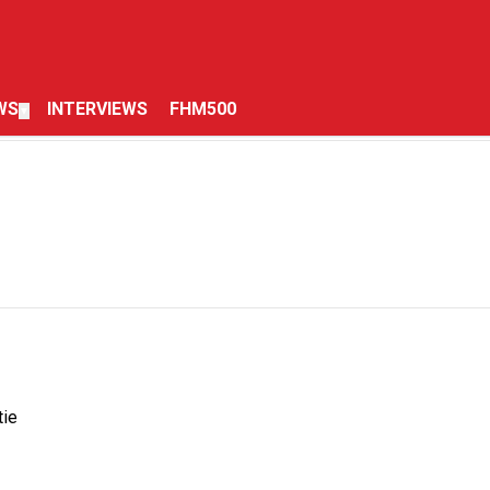
WS
INTERVIEWS
FHM500
▼
tie