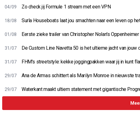
Zo check jij Formule 1 stream met een VPN
04/09
Surla Houseboats laat jou smachten naar een leven op he
18/08
Eerste zieke trailer van Christopher Nolan's Oppenheimer
01/08
De Custom Line Navetta 50 is het ultieme jacht van jouw
31/07
FHM's streetstyle: kekke joggingpakken waar jij in kunt fl
31/07
Ana de Armas schittert als Marilyn Monroe in nieuwste tra
29/07
Waterkant maakt ultiem statement met gigantische Progr
29/07
Meer