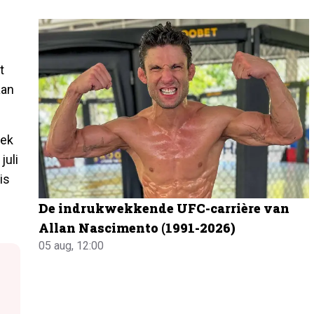
t
aan
eek
juli
is
De indrukwekkende UFC-carrière van
Allan Nascimento (1991-2026)
05 aug, 12:00