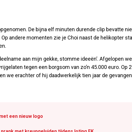
 opgenomen. De bijna elf minuten durende clip bevatte nie
 Op andere momenten zie je Choi naast de helikopter st
en.
 ‘deelname aan mijn gekke, stomme ideeën’. Afgelopen w
ijgelaten tegen een borgsom van zo’n 45.000 euro. Op 2 
 we erachter of hij daadwerkelijk tien jaar de gevangen
 met een nieuw logo
prank met kreungeluiden tijdens loting EK