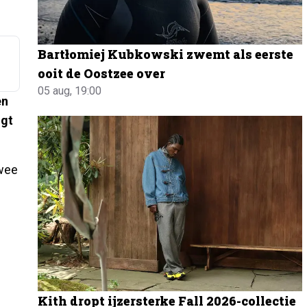
Bartłomiej Kubkowski zwemt als eerste
ooit de Oostzee over
05 aug, 19:00
en
ngt
twee
Kith dropt ijzersterke Fall 2026-collectie