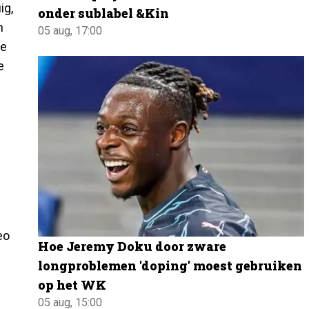
ig,
onder sublabel &Kin
n
05 aug, 17:00
de
e
eo
Hoe Jeremy Doku door zware
longproblemen 'doping' moest gebruiken
op het WK
05 aug, 15:00