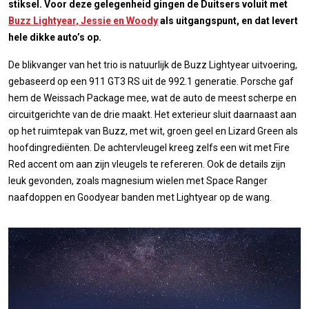
stiksel. Voor deze gelegenheid gingen de Duitsers voluit met
Buzz Lightyear, Jessie en Woody
als uitgangspunt, en dat levert
hele dikke auto’s op.
De blikvanger van het trio is natuurlijk de Buzz Lightyear uitvoering,
gebaseerd op een 911 GT3 RS uit de 992.1 generatie. Porsche gaf
hem de Weissach Package mee, wat de auto de meest scherpe en
circuitgerichte van de drie maakt. Het exterieur sluit daarnaast aan
op het ruimtepak van Buzz, met wit, groen geel en Lizard Green als
hoofdingrediënten. De achtervleugel kreeg zelfs een wit met Fire
Red accent om aan zijn vleugels te refereren. Ook de details zijn
leuk gevonden, zoals magnesium wielen met Space Ranger
naafdoppen en Goodyear banden met Lightyear op de wang.