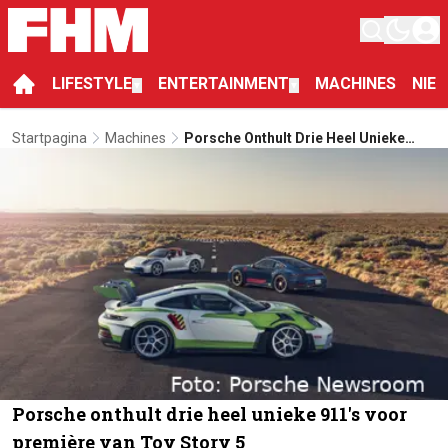
LIFESTYLE
ENTERTAINMENT
MACHINES
NIE
▼
▼
Startpagina
Machines
Porsche Onthult Drie Heel Unieke
911's Voor Première Van Toy Story 5
Porsche onthult drie heel unieke 911's voor
première van Toy Story 5