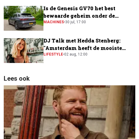
Is de Genesis GV70 het best
bewaarde geheim onder de
elektrische SUV's?
MACHINES
•
30 jul, 17:00
DJ Talk met Hedda Stenberg:
"Amsterdam heeft de mooiste
festivalscene van Europa"
LIFESTYLE
•
02 aug, 12:00
Lees ook