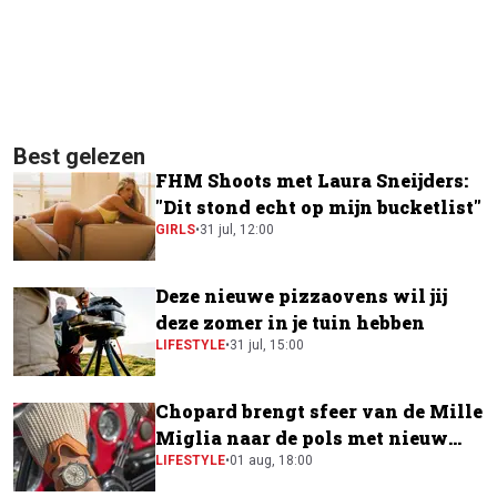
Best gelezen
FHM Shoots met Laura Sneijders:
"Dit stond echt op mijn bucketlist"
GIRLS
•
31 jul, 12:00
Deze nieuwe pizzaovens wil jij
deze zomer in je tuin hebben
LIFESTYLE
•
31 jul, 15:00
Chopard brengt sfeer van de Mille
Miglia naar de pols met nieuw
horloge
LIFESTYLE
•
01 aug, 18:00