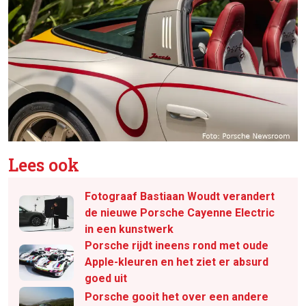
Lees ook
Fotograaf Bastiaan Woudt verandert
de nieuwe Porsche Cayenne Electric
in een kunstwerk
Porsche rijdt ineens rond met oude
Apple-kleuren en het ziet er absurd
goed uit
Porsche gooit het over een andere