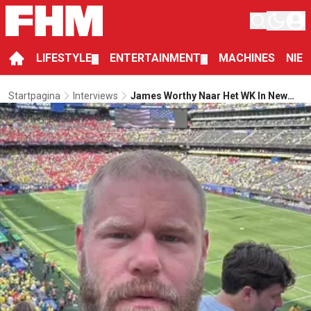
LIFESTYLE
ENTERTAINMENT
MACHINES
NIE
▼
▼
Startpagina
Interviews
James Worthy Naar Het WK In New
York: "De Laatste Dagen Voelden Als
Een Droom"