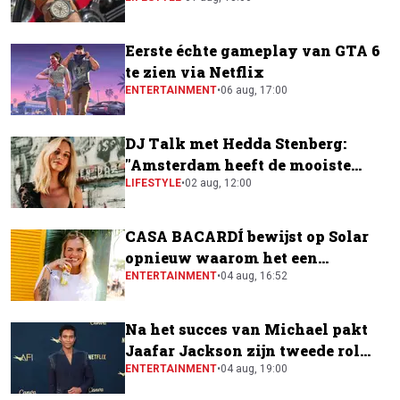
horloge
Eerste échte gameplay van GTA 6
te zien via Netflix
ENTERTAINMENT
•
06 aug, 17:00
DJ Talk met Hedda Stenberg:
"Amsterdam heeft de mooiste
festivalscene van Europa"
LIFESTYLE
•
02 aug, 12:00
CASA BACARDÍ bewijst op Solar
opnieuw waarom het een
festivalfavoriet is
ENTERTAINMENT
•
04 aug, 16:52
Na het succes van Michael pakt
Jaafar Jackson zijn tweede rol
naast Will Smith
ENTERTAINMENT
•
04 aug, 19:00