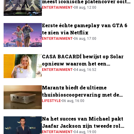
meest iconische platencover ooit
gemaakt
ENTERTAINMENT
•
08 aug, 12:00
Eerste échte gameplay van GTA 6
te zien via Netflix
ENTERTAINMENT
•
06 aug, 17:00
CASA BACARDÍ bewijst op Solar
opnieuw waarom het een
festivalfavoriet is
ENTERTAINMENT
•
04 aug, 16:52
Marantz biedt de ultieme
thuisbioscoopervaring met de
CINEMA Series 2
LIFESTYLE
•
06 aug, 16:00
Na het succes van Michael pakt
Jaafar Jackson zijn tweede rol
naast Will Smith
ENTERTAINMENT
•
04 aug, 19:00