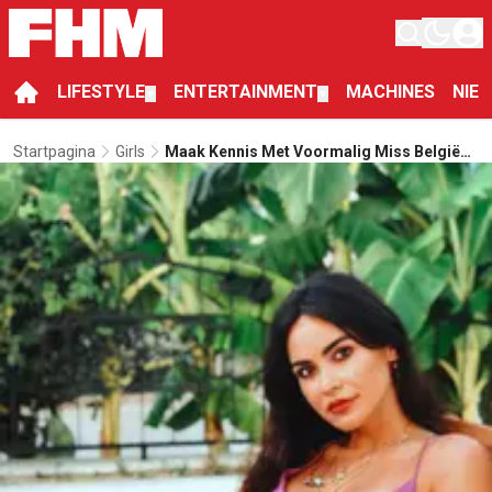
LIFESTYLE
ENTERTAINMENT
MACHINES
NIE
▼
▼
Startpagina
Girls
Maak Kennis Met Voormalig Miss België
Zeynep Sever