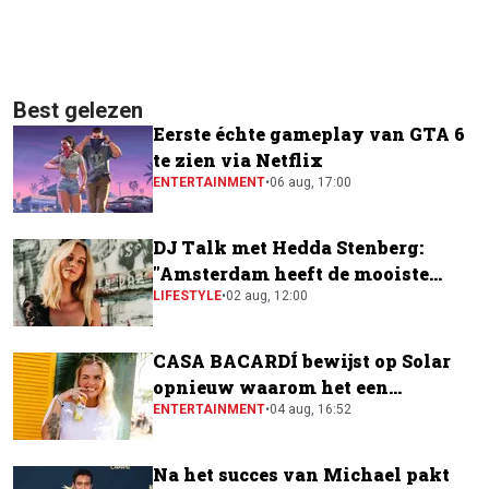
Best gelezen
Eerste échte gameplay van GTA 6
te zien via Netflix
ENTERTAINMENT
•
06 aug, 17:00
DJ Talk met Hedda Stenberg:
"Amsterdam heeft de mooiste
festivalscene van Europa"
LIFESTYLE
•
02 aug, 12:00
CASA BACARDÍ bewijst op Solar
opnieuw waarom het een
festivalfavoriet is
ENTERTAINMENT
•
04 aug, 16:52
Na het succes van Michael pakt