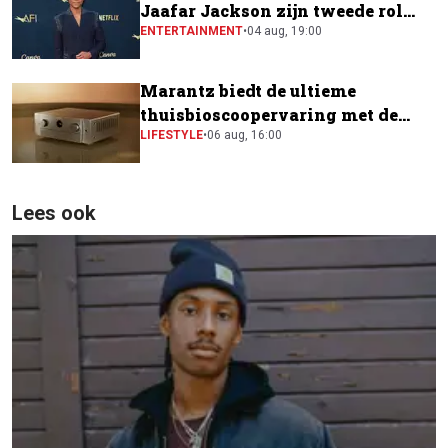
Jaafar Jackson zijn tweede rol
naast Will Smith
ENTERTAINMENT
•
04 aug, 19:00
Marantz biedt de ultieme
thuisbioscoopervaring met de
CINEMA Series 2
LIFESTYLE
•
06 aug, 16:00
Lees ook