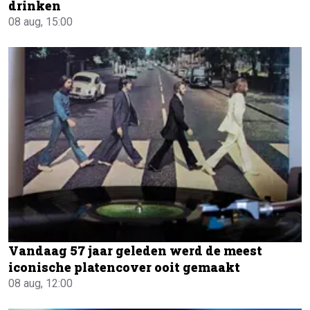
drinken
08 aug, 15:00
Vandaag 57 jaar geleden werd de meest
iconische platencover ooit gemaakt
08 aug, 12:00