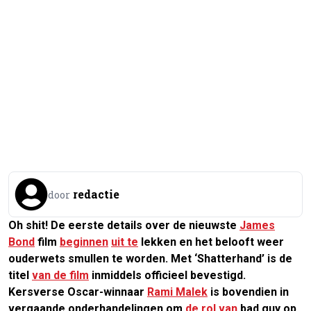
redactie
door
Oh shit! De eerste details over de nieuwste
James
Bond
film
beginnen
uit te
lekken en het belooft weer
ouderwets smullen te worden. Met ‘Shatterhand’ is de
titel
van de film
inmiddels officieel bevestigd.
Kersverse Oscar-winnaar
Rami Malek
is bovendien in
vergaande onderhandelingen om
de rol van
bad guy op