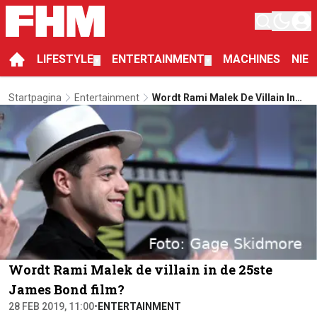
LIFESTYLE
ENTERTAINMENT
MACHINES
NIE
▼
▼
Startpagina
Entertainment
Wordt Rami Malek De Villain In
De 25ste James Bond Film?
Wordt Rami Malek de villain in de 25ste
James Bond film?
28 FEB 2019, 11:00
•
ENTERTAINMENT