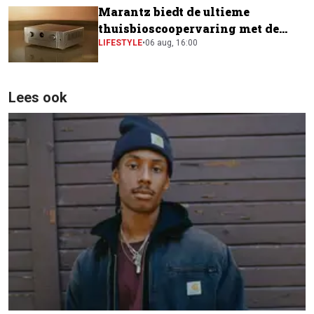
Marantz biedt de ultieme
thuisbioscoopervaring met de
CINEMA Series 2
LIFESTYLE
•
06 aug, 16:00
Lees ook