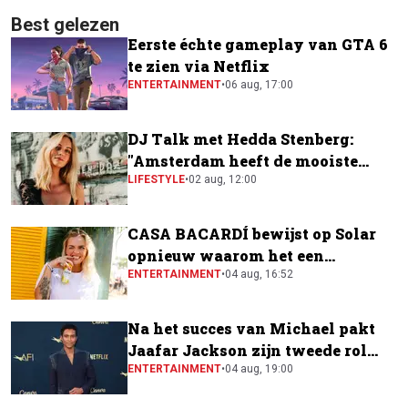
Best gelezen
Eerste échte gameplay van GTA 6
te zien via Netflix
ENTERTAINMENT
•
06 aug, 17:00
DJ Talk met Hedda Stenberg:
"Amsterdam heeft de mooiste
festivalscene van Europa"
LIFESTYLE
•
02 aug, 12:00
CASA BACARDÍ bewijst op Solar
opnieuw waarom het een
festivalfavoriet is
ENTERTAINMENT
•
04 aug, 16:52
Na het succes van Michael pakt
Jaafar Jackson zijn tweede rol
naast Will Smith
ENTERTAINMENT
•
04 aug, 19:00