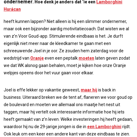
ondernemer.
Hoe denk je anders dat ‘ie een
Lamborghini
Hurácan
heeft kunnen lappen? Niet alleen is hij een slimmer ondernemer,
maar ook een bijzonder aardig motivitatiecoach. Dat wisten we al
van z’n Voor Goud-app. Stimulerende eindbaas is het. Je durft
eigenlijk niet meer naar de kleedkamer te gaan met een
schreeuwende Joel in je oor. Ze zouden hem zaterdag voor de
wedstrijd van
Oranje
even een peptalk
moeten
laten geven zodat
we dat WK alsnog gaan behalen, moet je kijken hoe onze Oranje
welpjes opeens door het vuur gaan voor elkaar.
Joel is effe lekker op vakantie geweest,
maar hij
is back in
business. Uiteraard breken we de tent af, flaneren we voor goud op
de boulevard en moeten we allemaal ons maatje het nest uit
taggen, maar hij vertelt ook interessante informatie hoe hij iets
heeft gemaakt van z’n leven. Welke investeringen hij heeft gedaan,
waardoor hij nu de 29-jarige jongen is die in
een Lamborghini
rijdt.
Ook leuk om een keer een andere kant van deze eindbaas te zien.