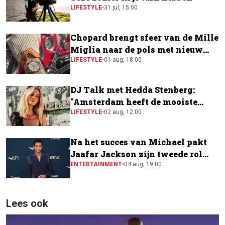
LIFESTYLE
•
31 jul, 15:00
Chopard brengt sfeer van de Mille
Miglia naar de pols met nieuw
horloge
LIFESTYLE
•
01 aug, 18:00
DJ Talk met Hedda Stenberg:
"Amsterdam heeft de mooiste
festivalscene van Europa"
LIFESTYLE
•
02 aug, 12:00
Na het succes van Michael pakt
Jaafar Jackson zijn tweede rol
naast Will Smith
ENTERTAINMENT
•
04 aug, 19:00
Lees ook