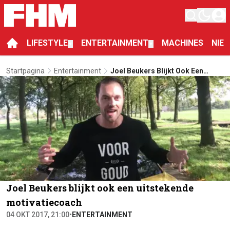
LIFESTYLE
ENTERTAINMENT
MACHINES
NIE
▼
▼
Startpagina
Entertainment
Joel Beukers Blijkt Ook Een
Uitstekende Motivatiecoach
Joel Beukers blijkt ook een uitstekende
motivatiecoach
04 OKT 2017, 21:00
•
ENTERTAINMENT