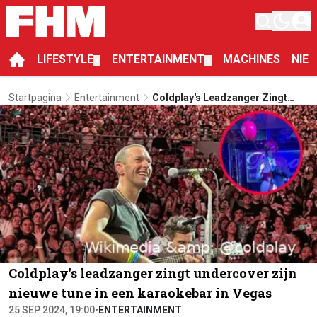
LIFESTYLE
ENTERTAINMENT
MACHINES
NIE
▼
▼
Startpagina
Entertainment
Coldplay's Leadzanger Zingt
Undercover Zijn Nieuwe Tune In
Een Karaokebar In Vegas
Coldplay's leadzanger zingt undercover zijn
nieuwe tune in een karaokebar in Vegas
25 SEP 2024, 19:00
•
ENTERTAINMENT