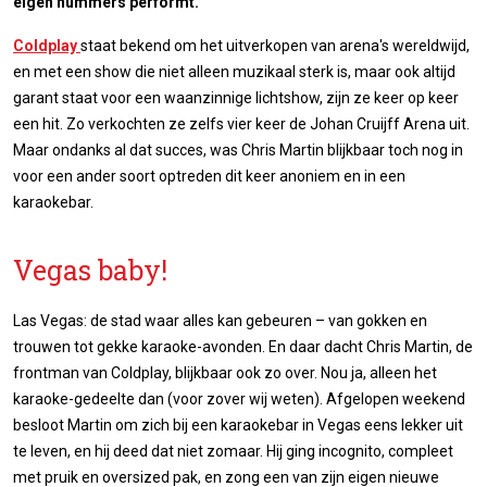
eigen nummers performt.
Coldplay
staat bekend om het uitverkopen van arena's wereldwijd,
en met een show die niet alleen muzikaal sterk is, maar ook altijd
garant staat voor een waanzinnige lichtshow, zijn ze keer op keer
een hit. Zo verkochten ze zelfs vier keer de Johan Cruijff Arena uit.
Maar ondanks al dat succes, was Chris Martin blijkbaar toch nog in
voor een ander soort optreden dit keer anoniem en in een
karaokebar.
Vegas baby!
Las Vegas: de stad waar alles kan gebeuren – van gokken en
trouwen tot gekke karaoke-avonden. En daar dacht Chris Martin, de
frontman van Coldplay, blijkbaar ook zo over. Nou ja, alleen het
karaoke-gedeelte dan (voor zover wij weten). Afgelopen weekend
besloot Martin om zich bij een karaokebar in Vegas eens lekker uit
te leven, en hij deed dat niet zomaar. Hij ging incognito, compleet
met pruik en oversized pak, en zong een van zijn eigen nieuwe