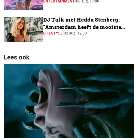
ENTERTAINMENT
•
06 aug, 17:00
DJ Talk met Hedda Stenberg:
"Amsterdam heeft de mooiste
festivalscene van Europa"
LIFESTYLE
•
02 aug, 12:00
Lees ook