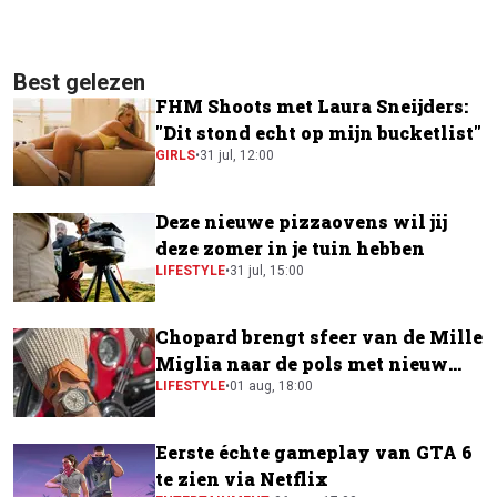
Best gelezen
FHM Shoots met Laura Sneijders:
"Dit stond echt op mijn bucketlist"
GIRLS
•
31 jul, 12:00
Deze nieuwe pizzaovens wil jij
deze zomer in je tuin hebben
LIFESTYLE
•
31 jul, 15:00
Chopard brengt sfeer van de Mille
Miglia naar de pols met nieuw
horloge
LIFESTYLE
•
01 aug, 18:00
Eerste échte gameplay van GTA 6
te zien via Netflix