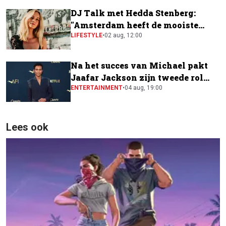
DJ Talk met Hedda Stenberg:
"Amsterdam heeft de mooiste
festivalscene van Europa"
LIFESTYLE
•
02 aug, 12:00
Na het succes van Michael pakt
Jaafar Jackson zijn tweede rol
naast Will Smith
ENTERTAINMENT
•
04 aug, 19:00
Lees ook