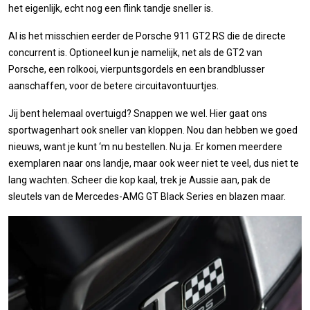
het eigenlijk, echt nog een flink tandje sneller is.
Al is het misschien eerder de Porsche 911 GT2 RS die de directe
concurrent is. Optioneel kun je namelijk, net als de GT2 van
Porsche, een rolkooi, vierpuntsgordels en een brandblusser
aanschaffen, voor de betere circuitavontuurtjes.
Jij bent helemaal overtuigd? Snappen we wel. Hier gaat ons
sportwagenhart ook sneller van kloppen. Nou dan hebben we goed
nieuws, want je kunt ‘m nu bestellen. Nu ja. Er komen meerdere
exemplaren naar ons landje, maar ook weer niet te veel, dus niet te
lang wachten. Scheer die kop kaal, trek je Aussie aan, pak de
sleutels van de Mercedes-AMG GT Black Series en blazen maar.