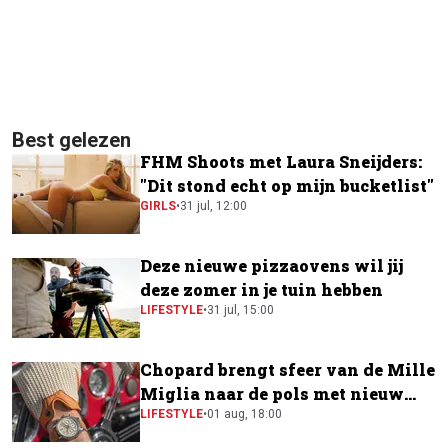
Best gelezen
FHM Shoots met Laura Sneijders:
"Dit stond echt op mijn bucketlist"
GIRLS
•
31 jul, 12:00
Deze nieuwe pizzaovens wil jij
deze zomer in je tuin hebben
LIFESTYLE
•
31 jul, 15:00
Chopard brengt sfeer van de Mille
Miglia naar de pols met nieuw
horloge
LIFESTYLE
•
01 aug, 18:00