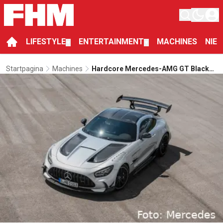
LIFESTYLE
ENTERTAINMENT
MACHINES
NIE
▼
▼
Startpagina
Machines
Hardcore Mercedes-AMG GT Black
Series Geeft Je Vleugels