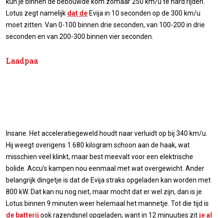
kun je binnen de bebouwde kom zomaar 250 km/u te hard rijden.
Lotus zegt namelijk
dat de
Evija in 10 seconden op de 300 km/u
moet zitten. Van 0-100 binnen drie seconden, van 100-200 in drie
seconden en van 200-300 binnen vier seconden.
Laadpaa
Insane. Het acceleratiegeweld houdt naar verluidt op bij 340 km/u.
Hij weegt overigens 1.680 kilogram schoon aan de haak, wat
misschien veel klinkt, maar best meevalt voor een elektrische
bolide. Accu’s kampen nou eenmaal met wat overgewicht. Ander
belangrijk dingetje is dat de Evija straks opgeladen kan worden met
800 kW. Dat kan nu nog niet, maar mocht dat er wel zijn, dan is je
Lotus binnen 9 minuten weer helemaal het mannetje. Tot die tijd is
de batterij
ook razendsnel opgeladen, want in 12 minuutjes zit
je al