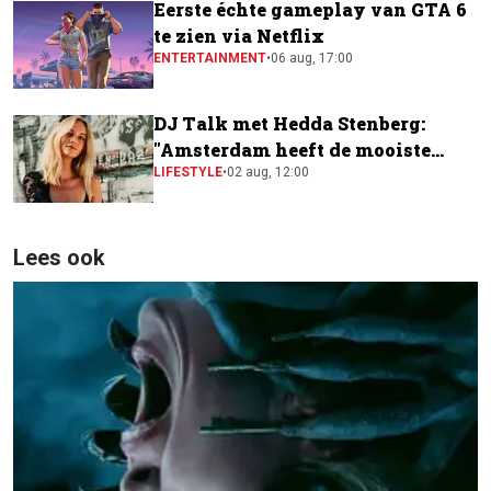
Eerste échte gameplay van GTA 6
te zien via Netflix
ENTERTAINMENT
•
06 aug, 17:00
DJ Talk met Hedda Stenberg:
"Amsterdam heeft de mooiste
festivalscene van Europa"
LIFESTYLE
•
02 aug, 12:00
Lees ook