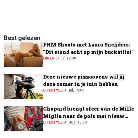
Best gelezen
FHM Shoots met Laura Sneijders:
"Dit stond echt op mijn bucketlist"
GIRLS
•
31 jul, 12:00
Deze nieuwe pizzaovens wil jij
deze zomer in je tuin hebben
LIFESTYLE
•
31 jul, 15:00
Chopard brengt sfeer van de Mille
Miglia naar de pols met nieuw
horloge
LIFESTYLE
•
01 aug, 18:00