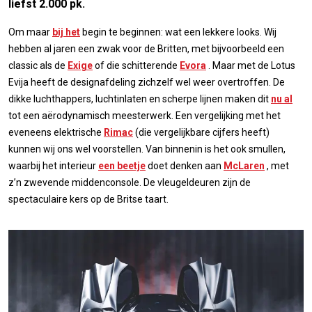
liefst 2.000 pk.
Om maar
bij het
begin te beginnen: wat een lekkere looks. Wij
hebben al jaren een zwak voor de Britten, met bijvoorbeeld een
classic als de
Exige
of die schitterende
Evora
. Maar met de Lotus
Evija heeft de designafdeling zichzelf wel weer overtroffen. De
dikke luchthappers, luchtinlaten en scherpe lijnen maken dit
nu al
tot een aërodynamisch meesterwerk. Een vergelijking met het
eveneens elektrische
Rimac
(die vergelijkbare cijfers heeft)
kunnen wij ons wel voorstellen. Van binnenin is het ook smullen,
waarbij het interieur
een beetje
doet denken aan
McLaren
, met
z’n zwevende middenconsole. De vleugeldeuren zijn de
spectaculaire kers op de Britse taart.