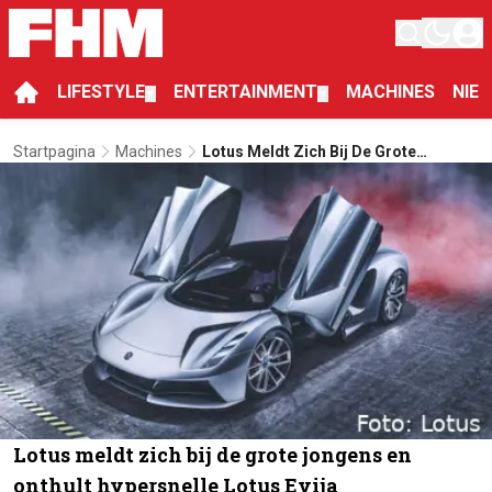
LIFESTYLE
ENTERTAINMENT
MACHINES
NIE
▼
▼
Startpagina
Machines
Lotus Meldt Zich Bij De Grote
Jongens En Onthult Hypersnelle Lotus
Evija
Lotus meldt zich bij de grote jongens en
onthult hypersnelle Lotus Evija