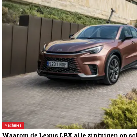
Machines
Waarom de Lexus LBX alle zintuigen op sc