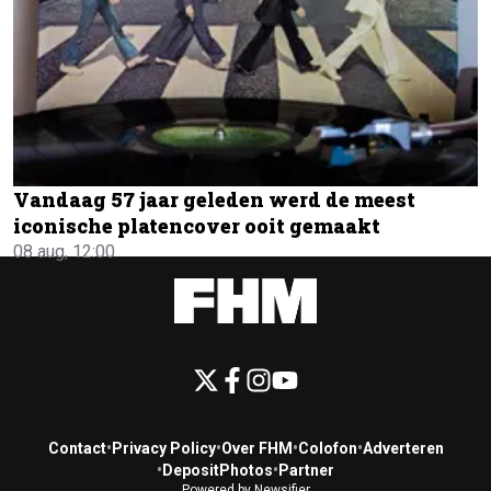
Vandaag 57 jaar geleden werd de meest
iconische platencover ooit gemaakt
08 aug, 12:00
Contact
•
Privacy Policy
•
Over FHM
•
Colofon
•
Adverteren
•
DepositPhotos
•
Partner
Powered by Newsifier