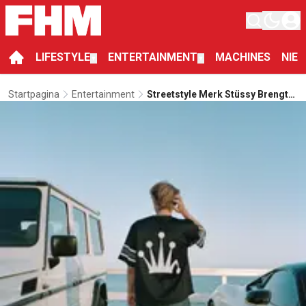
LIFESTYLE
ENTERTAINMENT
MACHINES
NIE
▼
▼
Startpagina
Entertainment
Streetstyle Merk Stüssy Brengt
Fabuleuze Nieuwe
Zomercollectie Uit