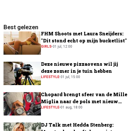
Best gelezen
FHM Shoots met Laura Sneijders:
"Dit stond echt op mijn bucketlist"
GIRLS
•
31 jul, 12:00
Deze nieuwe pizzaovens wil jij
deze zomer in je tuin hebben
LIFESTYLE
•
31 jul, 15:00
Chopard brengt sfeer van de Mille
Miglia naar de pols met nieuw
horloge
LIFESTYLE
•
01 aug, 18:00
DJ Talk met Hedda Stenberg: