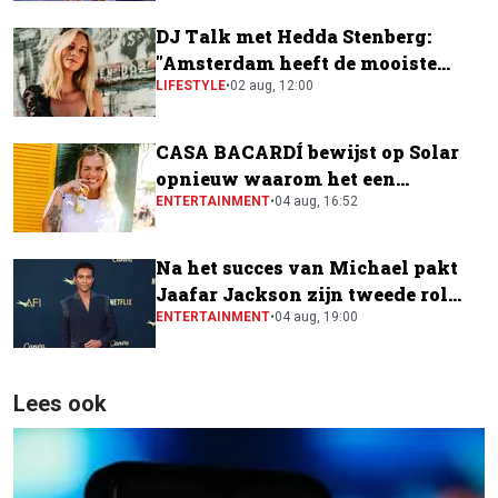
DJ Talk met Hedda Stenberg:
"Amsterdam heeft de mooiste
festivalscene van Europa"
LIFESTYLE
•
02 aug, 12:00
CASA BACARDÍ bewijst op Solar
opnieuw waarom het een
festivalfavoriet is
ENTERTAINMENT
•
04 aug, 16:52
Na het succes van Michael pakt
Jaafar Jackson zijn tweede rol
naast Will Smith
ENTERTAINMENT
•
04 aug, 19:00
Lees ook