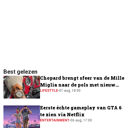
Best gelezen
Chopard brengt sfeer van de Mille
Miglia naar de pols met nieuw
horloge
LIFESTYLE
•
01 aug, 18:00
Eerste échte gameplay van GTA 6
te zien via Netflix
ENTERTAINMENT
•
06 aug, 17:00