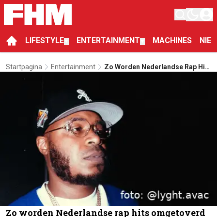
LIFESTYLE
ENTERTAINMENT
MACHINES
NIE
▼
▼
Startpagina
Entertainment
Zo Worden Nederlandse Rap Hits
Omgetoverd Tot Hollandse
Volksliedjes Op Tiktok
Zo worden Nederlandse rap hits omgetoverd