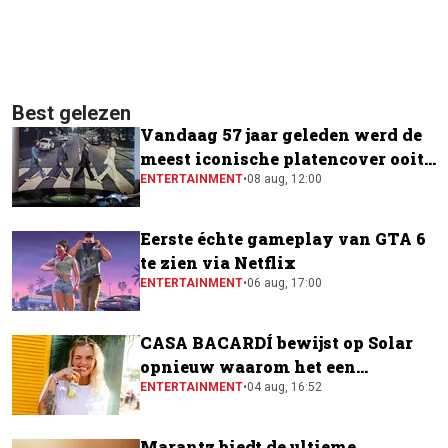
Best gelezen
Vandaag 57 jaar geleden werd de
meest iconische platencover ooit
gemaakt
ENTERTAINMENT
•
08 aug, 12:00
Eerste échte gameplay van GTA 6
te zien via Netflix
ENTERTAINMENT
•
06 aug, 17:00
CASA BACARDÍ bewijst op Solar
opnieuw waarom het een
festivalfavoriet is
ENTERTAINMENT
•
04 aug, 16:52
Marantz biedt de ultieme