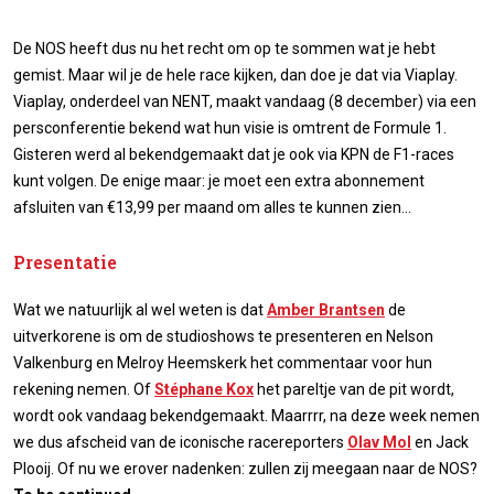
De NOS heeft dus nu het recht om op te sommen wat je hebt
gemist. Maar wil je de hele race kijken, dan doe je dat via Viaplay.
Viaplay, onderdeel van NENT, maakt vandaag (8 december) via een
persconferentie bekend wat hun visie is omtrent de Formule 1.
Gisteren werd al bekendgemaakt dat je ook via KPN de F1-races
kunt volgen. De enige maar: je moet een extra abonnement
afsluiten van €13,99 per maand om alles te kunnen zien...
Presentatie
Wat we natuurlijk al wel weten is dat
Amber Brantsen
de
uitverkorene is om de studioshows te presenteren en Nelson
Valkenburg en Melroy Heemskerk het commentaar voor hun
rekening nemen. Of
Stéphane Kox
het pareltje van de pit wordt,
wordt ook vandaag bekendgemaakt. Maarrrr, na deze week nemen
we dus afscheid van de iconische racereporters
Olav Mol
en Jack
Plooij. Of nu we erover nadenken: zullen zij meegaan naar de NOS?