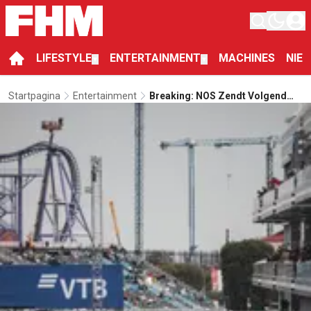
LIFESTYLE
ENTERTAINMENT
MACHINES
NIE
▼
▼
Startpagina
Entertainment
Breaking: NOS Zendt Volgend
Jaar De F1-Race Van Zandvoort
Uit