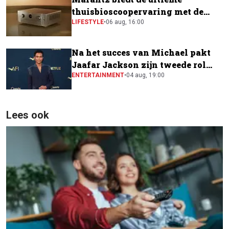
thuisbioscoopervaring met de
CINEMA Series 2
LIFESTYLE
•
06 aug, 16:00
Na het succes van Michael pakt
Jaafar Jackson zijn tweede rol
naast Will Smith
ENTERTAINMENT
•
04 aug, 19:00
Lees ook