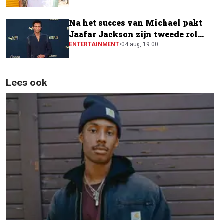
Na het succes van Michael pakt
Jaafar Jackson zijn tweede rol
naast Will Smith
ENTERTAINMENT
•
04 aug, 19:00
Lees ook