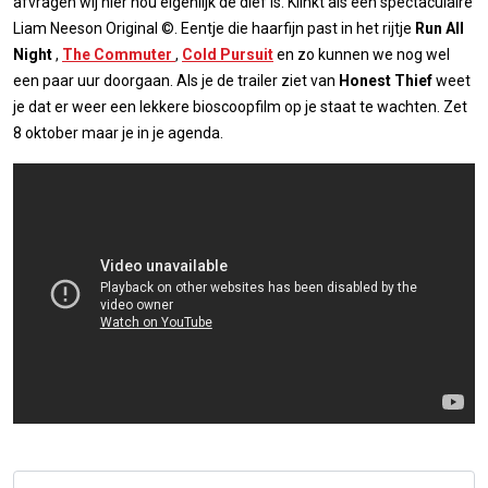
afvragen wij hier nou eigenlijk de dief is. Klinkt als een spectaculaire
Liam Neeson Original ©. Eentje die haarfijn past in het rijtje
Run All
Night
,
The Commuter
,
Cold Pursuit
en zo kunnen we nog wel
een paar uur doorgaan. Als je de trailer ziet van
Honest Thief
weet
je dat er weer een lekkere bioscoopfilm op je staat te wachten. Zet
8 oktober maar je in je agenda.