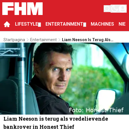
LIFESTYLE
ENTERTAINMENT
MACHINES
NIE
▼
▼
Startpagina
Entertainment
Liam Neeson Is Terug Als
Vredelievende Bankrover In
Honest Thief
Liam Neeson is terug als vredelievende
bankrover in Honest Thief