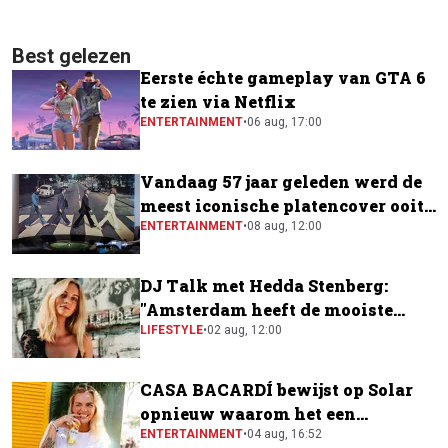
Best gelezen
Eerste échte gameplay van GTA 6
te zien via Netflix
ENTERTAINMENT
•
06 aug, 17:00
Vandaag 57 jaar geleden werd de
meest iconische platencover ooit
gemaakt
ENTERTAINMENT
•
08 aug, 12:00
DJ Talk met Hedda Stenberg:
"Amsterdam heeft de mooiste
festivalscene van Europa"
LIFESTYLE
•
02 aug, 12:00
CASA BACARDÍ bewijst op Solar
opnieuw waarom het een
festivalfavoriet is
ENTERTAINMENT
•
04 aug, 16:52