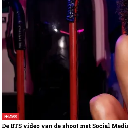
FHM500
De BTS video van de shoot met Social Med