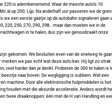
naar 220 is adembenemend. Waar de meeste auto’s 10
Mc al op 200. Lijp. Na anderhalf uur passeren we de gren
ls we een eerste gaatje op de autobahn signaleren gaan
0, 220, 250, 270, 290, 298… maar dan moeten we in de
n vrachtwagen in te halen, dus zijn we genoodzaakt onze
e zijn gekomen. We besluiten even van de snelweg te gaa
 merken we pas echt wat deze auto kan. Hij ligt zo strak
n, veel harder dan je denkt. Proberen de 300 te halen is l
 beestje naar boven. De wegligging is subliem. Wat een
ren machine. Door alle elektronische hulpmiddelen is het
ning houden met die absurde acceleratie. Anders wordt he
tten twee draaiknoppen: één met de H van Handling en ee