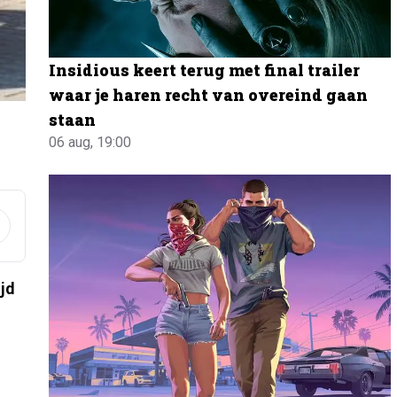
Insidious keert terug met final trailer
waar je haren recht van overeind gaan
staan
06 aug, 19:00
jd