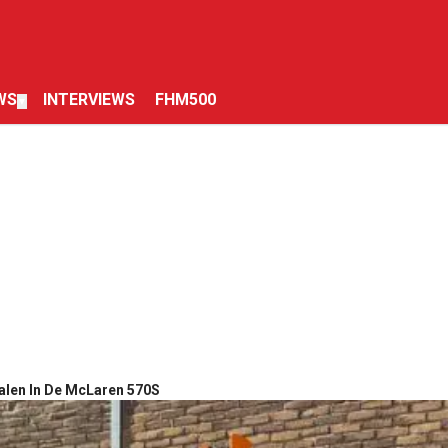
WS
INTERVIEWS
FHM500
▼
alen In De McLaren 570S