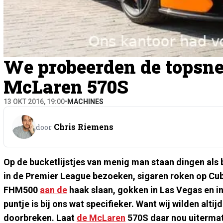
We probeerden de topsnel
McLaren 570S
13 OKT 2016, 19:00
•
MACHINES
Chris Riemens
door
Op de bucketlijstjes van menig man staan dingen als
in de Premier League bezoeken, sigaren roken op Cub
FHM500
aan de
haak slaan, gokken in Las Vegas en i
puntje is bij ons wat specifieker. Want wij wilden alt
doorbreken. Laat
de McLaren
570S daar nou uitermate