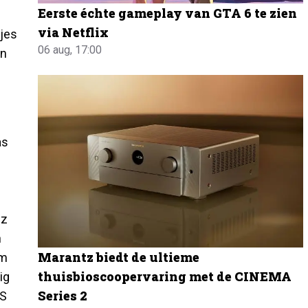
Eerste échte gameplay van GTA 6 te zien
via Netflix
jes
06 aug, 17:00
en
as
nz
n
Marantz biedt de ultieme
rm
thuisbioscoopervaring met de CINEMA
ig
Series 2
0S