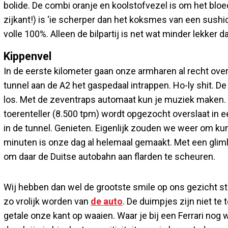
bolide. De combi oranje en koolstofvezel is om het bloedh
zijkant!) is ‘ie scherper dan het koksmes van een sushic
volle 100%. Alleen de bilpartij is net wat minder lekker 
Kippenvel
In de eerste kilometer gaan onze armharen al recht ov
tunnel aan de A2 het gaspedaal intrappen. Ho-ly shit. De t
los. Met de zeventraps automaat kun je muziek maken. 
toerenteller (8.500 tpm) wordt opgezocht overslaat in 
in de tunnel. Genieten. Eigenlijk zouden we weer om ku
minuten is onze dag al helemaal gemaakt. Met een glim
om daar de Duitse autobahn aan flarden te scheuren.
Wij hebben dan wel de grootste smile op ons gezicht s
zo vrolijk worden van
de auto
. De duimpjes zijn niet te
getale onze kant op waaien. Waar je bij een Ferrari nog 