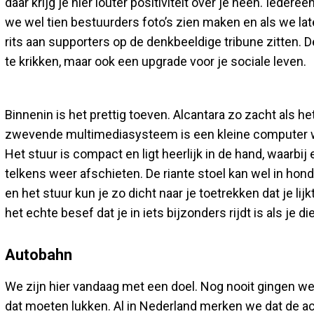
daar krijg je hier louter positiviteit over je heen. Iede
we wel tien bestuurders foto’s zien maken en als we la
rits aan supporters op de denkbeeldige tribune zitten. 
te krikken, maar ook een upgrade voor je sociale leven.
Binnenin is het prettig toeven. Alcantara zo zacht als h
zwevende multimediasysteem is een kleine computer waar
Het stuur is compact en ligt heerlijk in de hand, waarbi
telkens weer afschieten. De riante stoel kan wel in hon
en het stuur kun je zo dicht naar je toetrekken dat je li
het echte besef dat je in iets bijzonders rijdt is als je d
Autobahn
We zijn hier vandaag met een doel. Nog nooit gingen 
dat moeten lukken. Al in Nederland merken we dat de acc