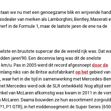
staan we nu met een genoegzame blik en wrijvende hand
isdealer van merken als Lamborghini, Bentley, Maserati 
erf in de Formule 1, maar de laatste jaren de ene na de
elste en bruutste supercar die de wereld rijk was. Dat w
dden jaren’90. Een decennia lang was dit de snelste
5 km/u. Pas in 2005 werd dit record afgesnoept
door de
nlang niks van de Britse autofabrikant
op het
gebied van
rt), waar het in die tijd in samenwerking met Mercedes-Be
met Mercedes werd ook de SLR ontwikkeld. Nog altijd ee
e enkel van McLaren afkomstig was kwam in 2011 in de vo
n McLaren. Daarna bouwden ze hun assortiment zorgvuld
(P1, P1 GTR), in het middensegment de Super Series (65