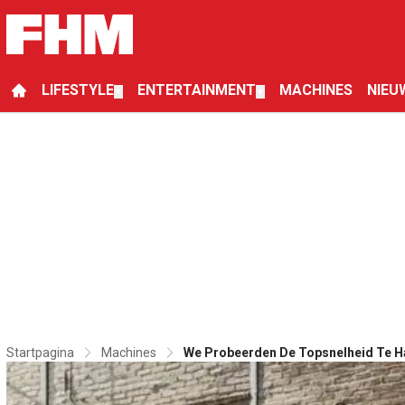
LIFESTYLE
ENTERTAINMENT
MACHINES
NIEU
▼
▼
Startpagina
Machines
We Probeerden De Topsnelheid Te H