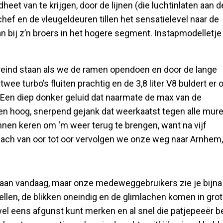
eet van te krijgen, door de lijnen (die luchtinlaten aan d
hef en de vleugeldeuren tillen het sensatielevel naar de
dan bij z’n broers in het hogere segment. Instapmodelletje
ereind staan als we de ramen opendoen en door de lange
wee turbo’s fluiten prachtig en de 3,8 liter V8 buldert er 
Een diep donker geluid dat naarmate de max van de
een hoog, snerpend gejank dat weerkaatst tegen alle mur
nnen keren om ‘m weer terug te brengen, want na vijf
lach van oor tot oor vervolgen we onze weg naar Arnhem,
taan vandaag, maar onze medeweggebruikers zie je bijna
 tellen, de blikken oneindig en de glimlachen komen in gro
wel eens afgunst kunt merken en al snel die patjepeeër b