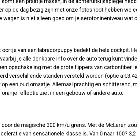
reen komt een praatje maken, in de achteruitkijkspiegel heb
ter op de dag bezig zijn met onze fotoshoot hebben we e
De wagen is niet alleen goed om je serotonineniveau wat 
et oortje van een labradorpuppy bedekt de hele cockpit. H
bij je alle denkbare info over de auto terug kunt vinde
j een opschakeling met de grote flippers van carbonfiber j
derd verschillende standen versteld worden (optie a €3.4
jkt op een oud omaatje. Allemaal prachtig en schitterend, 
ie oranje reflectie ziet in een gebouw of andere auto.
we door de magische 300 km/u grens. Met de McLaren zou
eleratie van sensationele klasse is. Van 0 naar 100? 3,2