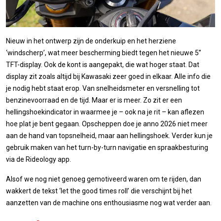
Nieuw in het ontwerp zijn de onderkuip en het herziene
‘windscherp’, wat meer bescherming biedt tegen het nieuwe 5”
TFT-display. Ook de kont is aangepakt, die wat hoger staat. Dat
display zit zoals altijd bij Kawasaki zeer goed in elkaar. Alle info die
je nodig hebt staat erop. Van snelheidsmeter en versnelling tot
benzinevoorraad en de tijd. Maar er is meer. Zo zit er een
hellingshoekindicator in waarmee je – ook na je rit – kan aflezen
hoe plat je bent gegaan. Opscheppen doe je anno 2026 niet meer
aan de hand van topsnelheid, maar aan hellingshoek. Verder kun je
gebruik maken van het turn-by-turn navigatie en spraakbesturing
via de Rideology app.
Alsof we nog niet genoeg gemotiveerd waren om te rijden, dan
wakkert de tekst ‘let the good times roll’ die verschijnt bij het
aanzetten van de machine ons enthousiasme nog wat verder aan.