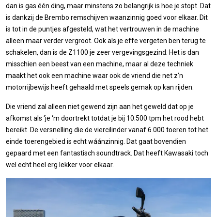
dan is gas één ding, maar minstens zo belangrijk is hoe je stopt. Dat
is dankzij de Brembo remschijven waanzinnig goed voor elkaar. Dit
is tot in de puntjes afgesteld, wat het vertrouwen in de machine
alleen maar verder vergroot. Ook als je effe vergeten ben terug te
schakelen, dan is de Z1100 je zeer vergevingsgezind. Het is dan
misschien een beest van een machine, maar al deze techniek
maakt het ook een machine waar ook de vriend die net z’n
motorrijbewijs heeft gehaald met speels gemak op kan rijden.
Die vriend zal alleen niet gewend zijn aan het geweld dat op je
afkomst als ‘je ‘m doortrekt totdat je bij 10.500 tpm het rood hebt
bereikt. De versnelling die de viercilinder vanaf 6.000 toeren tot het
einde toerengebied is echt wáánzinnig. Dat gaat bovendien
gepaard met een fantastisch soundtrack. Dat heeft Kawasaki toch
wel echt heel erg lekker voor elkaar.