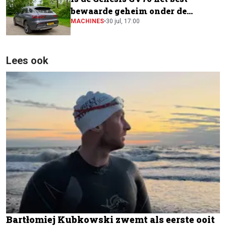
bewaarde geheim onder de
elektrische SUV's?
MACHINES
•
30 jul, 17:00
Lees ook
Bartłomiej Kubkowski zwemt als eerste ooit