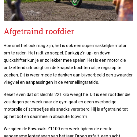
Afgetraind roofdier
Hoe snel het ook mag zijn, het is ook een supermakkelijke motor
om te rijden. Het rijdt zo soepel. Dankzij z’n up- en down
quickshifter kun je er zo lekker mee spelen. Het is een motor die
ontzettend uitnodigt om de knapste bochten uit je regio op te
zoeken. Dit is weer mede te danken aan bijvoorbeeld een zwaarder
vliegviel en aanpassingen in de versnellingsratio’s.
Besef even dat dit slechts 221 kilo weegt hé. Dit is een roofdier die
zes dagen per week naar de gym gaat en geen overbodige
motorolie of schroefjes als snacks verorberd. Hij is afgetraind tot
op het bot en daarmee in absolute topvorm.
We rijden de Kawasaki Z1100 een week tijdens de eerste
aangename lentedagen van het jaar. Droog asfalt, een zacht