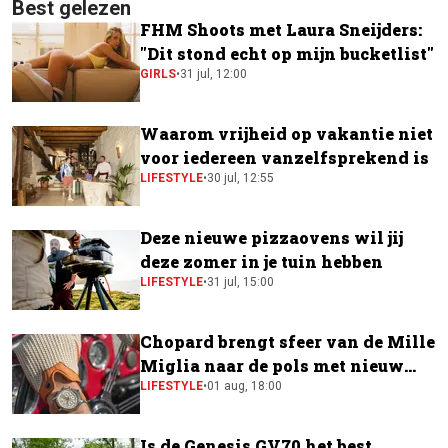
Best gelezen
FHM Shoots met Laura Sneijders:
"Dit stond echt op mijn bucketlist"
GIRLS
•
31 jul, 12:00
Waarom vrijheid op vakantie niet
voor iedereen vanzelfsprekend is
LIFESTYLE
•
30 jul, 12:55
Deze nieuwe pizzaovens wil jij
deze zomer in je tuin hebben
LIFESTYLE
•
31 jul, 15:00
Chopard brengt sfeer van de Mille
Miglia naar de pols met nieuw
horloge
LIFESTYLE
•
01 aug, 18:00
Is de Genesis GV70 het best