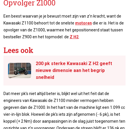
Opvolger Z1000
Een beest waarvan je je bewust moet zijn van z’n kracht, want de
Kawasaki Z1100 behoort tot de snelste
motoren
die er is. Het is de
opvolger van de Z1000, waarmee het gepositioneerd staat tussen
bestseller Z900 en het topmodel: de
Z H2
.
Lees ook
200 pk sterke Kawasaki Z H2 geeft
nieuwe dimensie aan het begrip
snelheid
Dat meer pk’s niet altijd beter is, blijkt wel uit het feit dat de
engineers van Kawasaki de Z1100 minder vermogen hebben
gegeven dan de Z1000. In het hart van de machine ligt een 1.099 cc
vier-in-lijn blok. Hoewel de pk’s iets zijn afgenomen (- 6 pk), is het
koppel (+ 2 Nm) door aanpassingen in de slag juist toegenomen ten
opzichte van z’n voorganger. Onderaan de streep blijft er 136 pk en