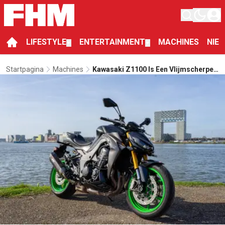
LIFESTYLE
ENTERTAINMENT
MACHINES
NIE
▼
▼
Startpagina
Machines
Kawasaki Z1100 Is Een Vlijmscherpe
Machine Die Elk Moment Kan
Aanvallen