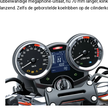
e dubbelwandige megaphone-uitlaat, nu 70 mm langer, klink
glanzend. Zelfs de geborstelde koelribben op de cilinderk