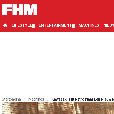
LIFESTYLE
ENTERTAINMENT
MACHINES
NIEU
▼
▼
Startpagina
Machines
Kawasaki Tilt Retro Naar Een Nieuw