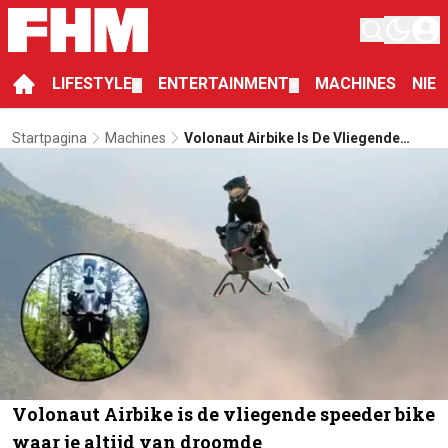
LIFESTYLE
ENTERTAINMENT
MACHINES
NIE
▼
▼
Startpagina
Machines
Volonaut Airbike Is De Vliegende
Speeder Bike Waar Je Altijd Van
Droomde
Volonaut Airbike is de vliegende speeder bike
waar je altijd van droomde