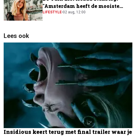
"Amsterdam heeft de mooiste
festivalscene van Europa"
LIFESTYLE
•
02 aug, 12:00
Lees ook
Insidious keert terug met final trailer waar je