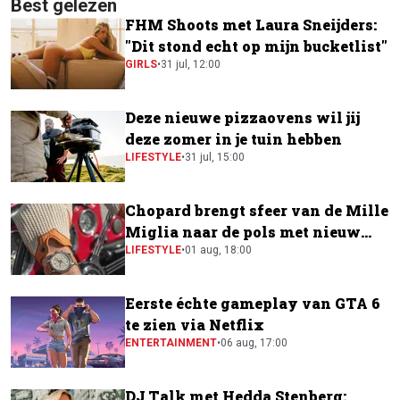
Best gelezen
FHM Shoots met Laura Sneijders:
"Dit stond echt op mijn bucketlist"
GIRLS
•
31 jul, 12:00
Deze nieuwe pizzaovens wil jij
deze zomer in je tuin hebben
LIFESTYLE
•
31 jul, 15:00
Chopard brengt sfeer van de Mille
Miglia naar de pols met nieuw
horloge
LIFESTYLE
•
01 aug, 18:00
Eerste échte gameplay van GTA 6
te zien via Netflix
ENTERTAINMENT
•
06 aug, 17:00
DJ Talk met Hedda Stenberg: