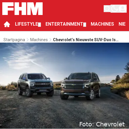
LIFESTYLE
ENTERTAINMENT
MACHINES
NIE
▼
▼
Startpagina
Machines
Chevrolet’s Nieuwste SUV-Duo Is
Groter En Breder Dan Ooit