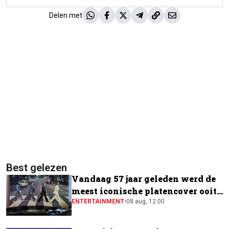
Delen met
Best gelezen
Vandaag 57 jaar geleden werd de
meest iconische platencover ooit
gemaakt
ENTERTAINMENT
•
08 aug, 12:00