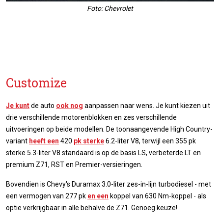
Foto: Chevrolet
Customize
Je kunt
de auto
ook nog
aanpassen naar wens. Je kunt kiezen uit
drie verschillende motorenblokken en zes verschillende
uitvoeringen op beide modellen. De toonaangevende High Country-
variant
heeft een
420
pk sterke
6.2-liter V8, terwijl een 355 pk
sterke 5.3-liter V8 standaard is op de basis LS, verbeterde LT en
premium Z71, RST en Premier-versieringen.
Bovendien is Chevy's Duramax 3.0-liter zes-in-lijn turbodiesel - met
een vermogen van 277 pk
en een
koppel van 630 Nm-koppel - als
optie verkrijgbaar in alle behalve de Z71. Genoeg keuze!