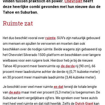
vinden tussen praktisch en power.
Chevrolet
heeft
deze heerlijke combi gevonden met hun nieuwe duo de
Tahoe en Suburban.
Ruimte zat
Het duo beschikt vooral over
ruimte
. SUV’s zijn natuurlijk gebouwd
om mensen en spullen te vervoeren en moeten dan ook
beschikken over de nodige ruimte. Beide wagens zijn gebaseerd op
het Chevrolet Silverado 1500-platform en beschikken over langere
wielbases voor een ruigere look. Hierdoor heb je bij de nieuwe
Tahoe 40 procent meer beenruimte op
de derde
rij (90 cm), 66
procent meer laadvolume achter de derde rij (0,71 kubieke meter)
en 30 procent meer maximale laadruimte (3,46 kubieke meter).
Je beschikt over veel meer ruimte
en dat
terwijl de totale lengte
van
de auto
maar met vier procent (5,3 meter) is toegenomen. De
Suburban kent vergelijkbare cijfers. We spreken over twee auto’s
met heel veel ruimte en dat rijdt heerlijk. Zelfs de
Dutch Giant
kan