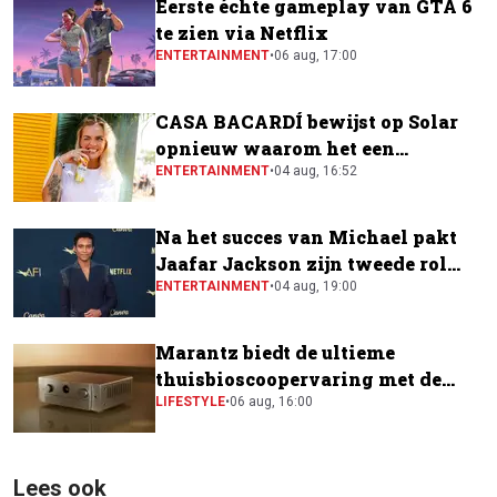
Eerste échte gameplay van GTA 6
te zien via Netflix
ENTERTAINMENT
•
06 aug, 17:00
CASA BACARDÍ bewijst op Solar
opnieuw waarom het een
festivalfavoriet is
ENTERTAINMENT
•
04 aug, 16:52
Na het succes van Michael pakt
Jaafar Jackson zijn tweede rol
naast Will Smith
ENTERTAINMENT
•
04 aug, 19:00
Marantz biedt de ultieme
thuisbioscoopervaring met de
CINEMA Series 2
LIFESTYLE
•
06 aug, 16:00
Lees ook