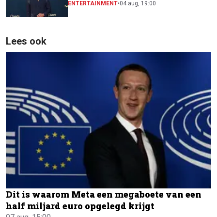
naast Will Smith
ENTERTAINMENT
•
04 aug, 19:00
Lees ook
Dit is waarom Meta een megaboete van een
half miljard euro opgelegd krijgt