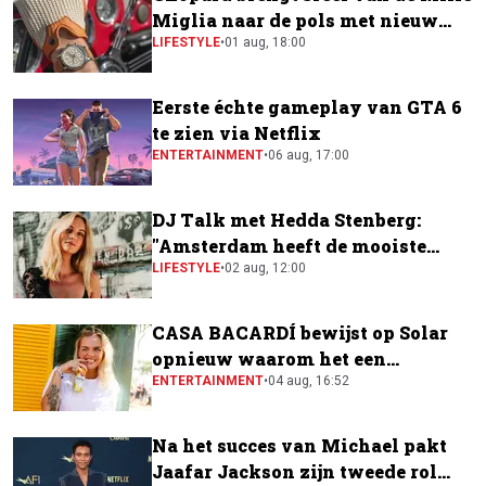
Miglia naar de pols met nieuw
horloge
LIFESTYLE
•
01 aug, 18:00
Eerste échte gameplay van GTA 6
te zien via Netflix
ENTERTAINMENT
•
06 aug, 17:00
DJ Talk met Hedda Stenberg:
"Amsterdam heeft de mooiste
festivalscene van Europa"
LIFESTYLE
•
02 aug, 12:00
CASA BACARDÍ bewijst op Solar
opnieuw waarom het een
festivalfavoriet is
ENTERTAINMENT
•
04 aug, 16:52
Na het succes van Michael pakt
Jaafar Jackson zijn tweede rol