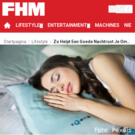
LIFESTYLE
ENTERTAINMENT
MACHINES
NIE
▼
▼
Startpagina
Lifestyle
Zo Helpt Een Goede Nachtrust Je Om
Op Gewicht Te Blijven