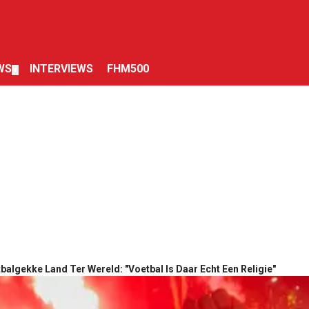
WS
INTERVIEWS
FHM500
▼
algekke Land Ter Wereld: "Voetbal Is Daar Echt Een Religie"