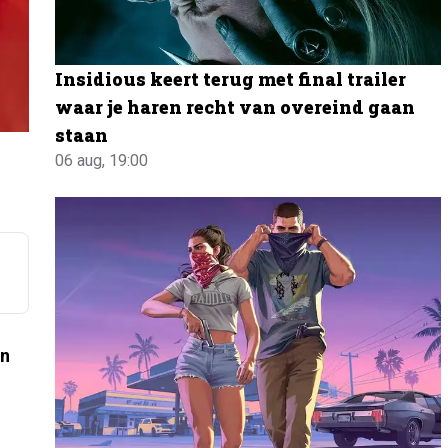
Insidious keert terug met final trailer
waar je haren recht van overeind gaan
staan
06 aug, 19:00
an