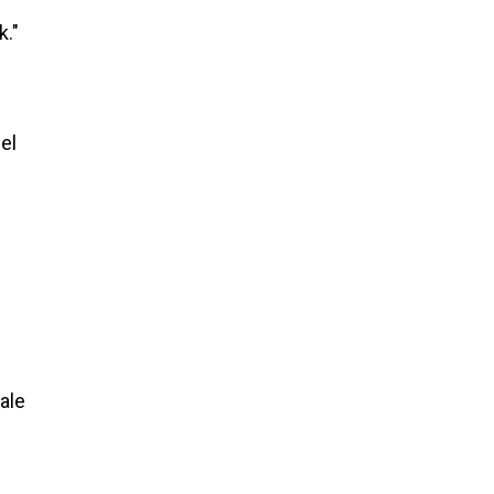
r
k."
el
ale