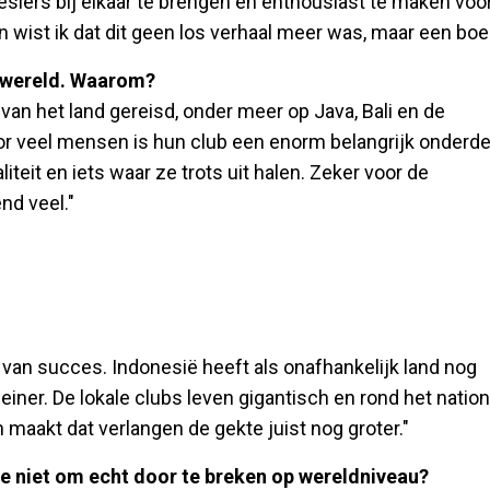
esiërs bij elkaar te brengen en enthousiast te maken voo
ist ik dat dit geen los verhaal meer was, maar een boe
r wereld. Waarom?
n van het land gereisd, onder meer op Java, Bali en de
or veel mensen is hun club een enorm belangrijk onderde
liteit en iets waar ze trots uit halen. Zeker voor de
nd veel."
 is van succes. Indonesië heeft als onafhankelijk land nog
einer. De lokale clubs leven gigantisch en rond het nation
en maakt dat verlangen de gekte juist nog groter."
e niet om echt door te breken op wereldniveau?