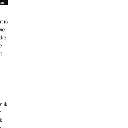
t is
Die
die
e
t
n ik
r
k