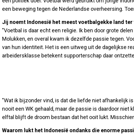
een politiek doel. Voetbal werd gebruikt om jonge Indon
een beweging tegen de Nederlandse overheersing. Toen w
Jij noemt Indonesië het meest voetbalgekke land te
"Voetbal is daar echt een religie. Ik ben door grote dele
Molukken, en overal kwam ik dezelfde passie tegen. Vo
van hun identiteit. Het is een uitweg uit de dagelijkse rea
arbeidersklasse betekent supporterschap daar ontzette
"Wat ik bijzonder vind, is dat die liefde niet afhankelijk
nooit een WK gehaald, maar de passie is daardoor niet kl
elftal blijft de droom bestaan dat het ooit lukt. Misschi
Waarom lukt het Indonesië ondanks die enorme passi