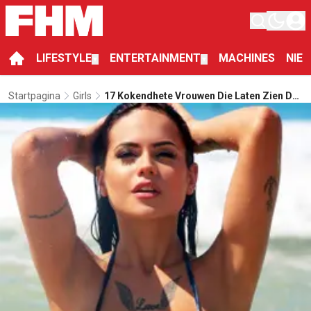
LIFESTYLE
ENTERTAINMENT
MACHINES
NIE
▼
▼
Startpagina
Girls
17 Kokendhete Vrouwen Die Laten Zien Dat
Inkt Sexy Is