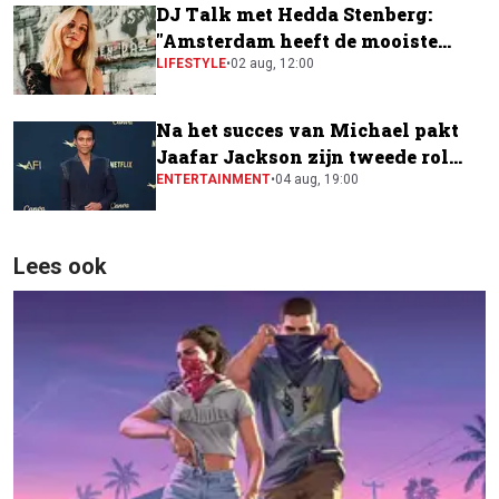
DJ Talk met Hedda Stenberg:
"Amsterdam heeft de mooiste
festivalscene van Europa"
LIFESTYLE
•
02 aug, 12:00
Na het succes van Michael pakt
Jaafar Jackson zijn tweede rol
naast Will Smith
ENTERTAINMENT
•
04 aug, 19:00
Lees ook