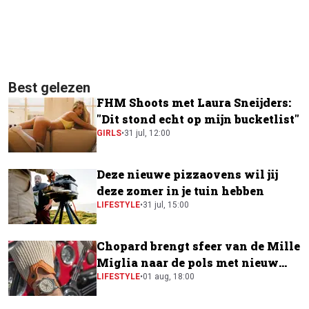
Best gelezen
FHM Shoots met Laura Sneijders:
"Dit stond echt op mijn bucketlist"
GIRLS
•
31 jul, 12:00
Deze nieuwe pizzaovens wil jij
deze zomer in je tuin hebben
LIFESTYLE
•
31 jul, 15:00
Chopard brengt sfeer van de Mille
Miglia naar de pols met nieuw
horloge
LIFESTYLE
•
01 aug, 18:00