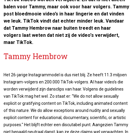
balen voor Tammy, maar ook voor haar volgers. Tammy
post bloedmooie video’s in haar lingerie en dat vinden
we leuk. TikTok vindt dat echter minder leuk. Vandaar
dat Tammy Hembrow naar buiten treedt en haar
volgers laat weten dat niet zij de video's verwijdert,
maar TikTok.
Tammy Hembrow
Het 26-jarige Instagrammodel is dus niet blij. Ze heeft 11.3 miljoen
Instagram-volgers en 200.000 TikTok-volgers. Al haar video’s die
worden verwijderd zijn dansclips van haar. Volgens de guidelines
van TikTok mag het wel. Zo staat er: “We do not allow sexually
explicit or gratifying content on TikTok, including animated content
of this nature. We do allow exceptions around nudity and sexually
explicit content for educational, documentary, scientific, or artistic
purposes." Het blijft echter een discutabel punt. Aangezien Tammy
niet bepaald neutraal danst, kan ze deze claims wel verwachten. In