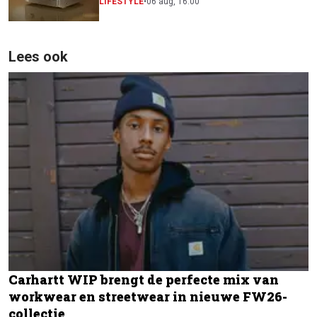
CINEMA Series 2
LIFESTYLE
•
06 aug, 16:00
Lees ook
Carhartt WIP brengt de perfecte mix van
workwear en streetwear in nieuwe FW26-
collectie