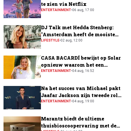
te zien via Netflix
ENTERTAINMENT
•
06 aug, 17:00
DJ Talk met Hedda Stenberg:
"Amsterdam heeft de mooiste
festivalscene van Europa"
LIFESTYLE
•
02 aug, 12:00
CASA BACARDÍ bewijst op Solar
opnieuw waarom het een
festivalfavoriet is
ENTERTAINMENT
•
04 aug, 16:52
Na het succes van Michael pakt
Jaafar Jackson zijn tweede rol
naast Will Smith
ENTERTAINMENT
•
04 aug, 19:00
Marantz biedt de ultieme
thuisbioscoopervaring met de