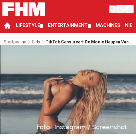
LIFESTYLE
ENTERTAINMENT
MACHINES
NIE
▼
▼
Startpagina
Girls
TikTok Censureert De Mooie Heupen Van
Instagrammodel Tammy Hembrow