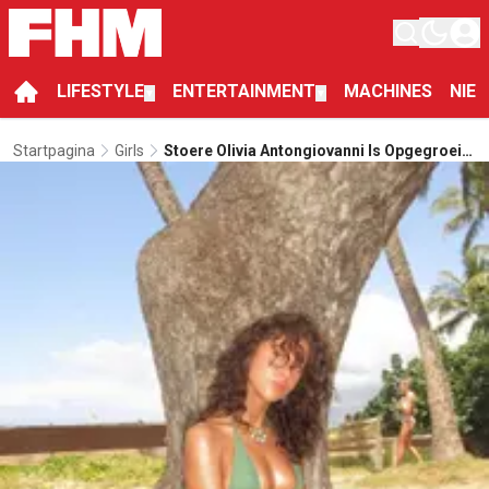
LIFESTYLE
ENTERTAINMENT
MACHINES
NIE
▼
▼
Startpagina
Girls
Stoere Olivia Antongiovanni Is Opgegroeid
Tussen De Grizzlyberen