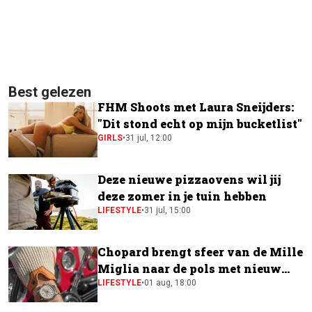
Best gelezen
FHM Shoots met Laura Sneijders:
"Dit stond echt op mijn bucketlist"
GIRLS
•
31 jul, 12:00
Deze nieuwe pizzaovens wil jij
deze zomer in je tuin hebben
LIFESTYLE
•
31 jul, 15:00
Chopard brengt sfeer van de Mille
Miglia naar de pols met nieuw
horloge
LIFESTYLE
•
01 aug, 18:00