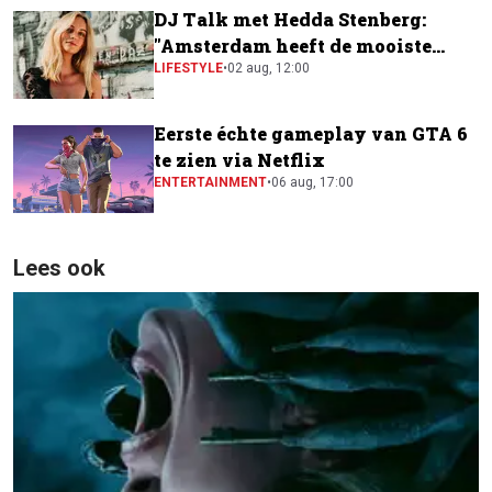
DJ Talk met Hedda Stenberg:
"Amsterdam heeft de mooiste
festivalscene van Europa"
LIFESTYLE
•
02 aug, 12:00
Eerste échte gameplay van GTA 6
te zien via Netflix
ENTERTAINMENT
•
06 aug, 17:00
Lees ook