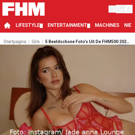
LIFESTYLE
ENTERTAINMENT
MACHINES
NIE
▼
▼
Startpagina
Girls
5 Beeldschone Foto’s Uit De FHM500 2025
Van 5 Bijzondere Vrouwen