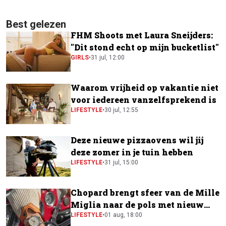
Best gelezen
FHM Shoots met Laura Sneijders:
"Dit stond echt op mijn bucketlist"
GIRLS
•
31 jul, 12:00
Waarom vrijheid op vakantie niet
voor iedereen vanzelfsprekend is
LIFESTYLE
•
30 jul, 12:55
Deze nieuwe pizzaovens wil jij
deze zomer in je tuin hebben
LIFESTYLE
•
31 jul, 15:00
Chopard brengt sfeer van de Mille
Miglia naar de pols met nieuw
horloge
LIFESTYLE
•
01 aug, 18:00