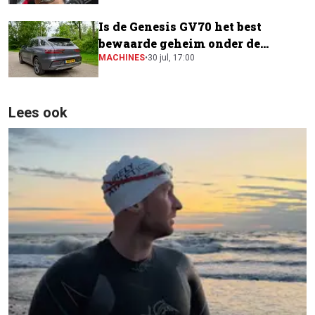
Is de Genesis GV70 het best
bewaarde geheim onder de
elektrische SUV's?
MACHINES
•
30 jul, 17:00
Lees ook