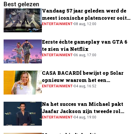
Best gelezen
Vandaag 57 jaar geleden werd de
meest iconische platencover ooit
gemaakt
ENTERTAINMENT
•
08 aug, 12:00
Eerste échte gameplay van GTA 6
te zien via Netflix
ENTERTAINMENT
•
06 aug, 17:00
CASA BACARDÍ bewijst op Solar
opnieuw waarom het een
festivalfavoriet is
ENTERTAINMENT
•
04 aug, 16:52
Na het succes van Michael pakt
Jaafar Jackson zijn tweede rol
naast Will Smith
ENTERTAINMENT
•
04 aug, 19:00