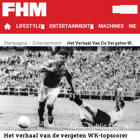
LIFESTYLE
ENTERTAINMENT
MACHINES
NIE
▼
▼
Startpagina
Entertainment
Het Verhaal Van De Vergeten WK-
Topscorer
Het verhaal van de vergeten WK-topscorer