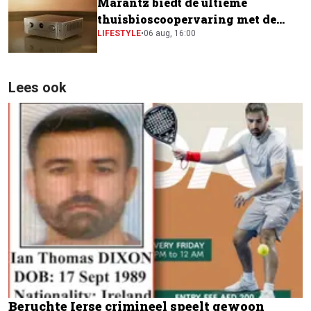
Marantz biedt de ultieme
thuisbioscoopervaring met de
CINEMA Series 2
LIFESTYLE
•
06 aug, 16:00
Lees ook
Beruchte Ierse crimineel speelt gewoon