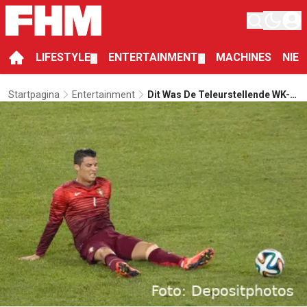
LIFESTYLE
ENTERTAINMENT
MACHINES
NIE
▼
▼
Startpagina
Entertainment
Dit Was De Teleurstellende WK-
Carrière Van Cristiano Ronaldo