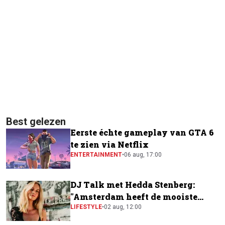
Best gelezen
Eerste échte gameplay van GTA 6
te zien via Netflix
ENTERTAINMENT
•
06 aug, 17:00
DJ Talk met Hedda Stenberg:
"Amsterdam heeft de mooiste
festivalscene van Europa"
LIFESTYLE
•
02 aug, 12:00