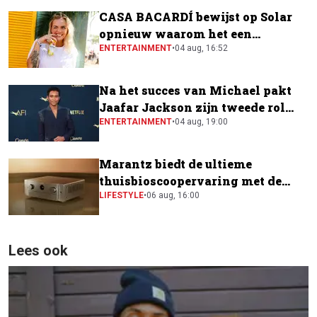
CASA BACARDÍ bewijst op Solar
opnieuw waarom het een
festivalfavoriet is
ENTERTAINMENT
•
04 aug, 16:52
Na het succes van Michael pakt
Jaafar Jackson zijn tweede rol
naast Will Smith
ENTERTAINMENT
•
04 aug, 19:00
Marantz biedt de ultieme
thuisbioscoopervaring met de
CINEMA Series 2
LIFESTYLE
•
06 aug, 16:00
Lees ook