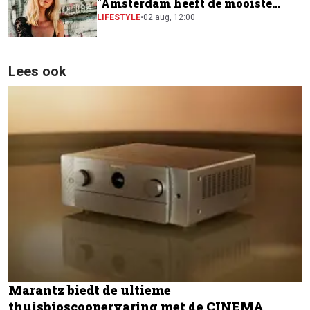
"Amsterdam heeft de mooiste
festivalscene van Europa"
LIFESTYLE
•
02 aug, 12:00
Lees ook
Marantz biedt de ultieme
thuisbioscoopervaring met de CINEMA