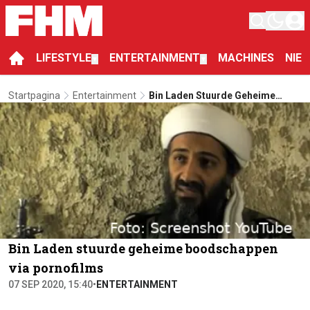
LIFESTYLE
ENTERTAINMENT
MACHINES
NIE
▼
▼
Startpagina
Entertainment
Bin Laden Stuurde Geheime
Boodschappen Via Pornofilms
Bin Laden stuurde geheime boodschappen
via pornofilms
07 SEP 2020, 15:40
•
ENTERTAINMENT