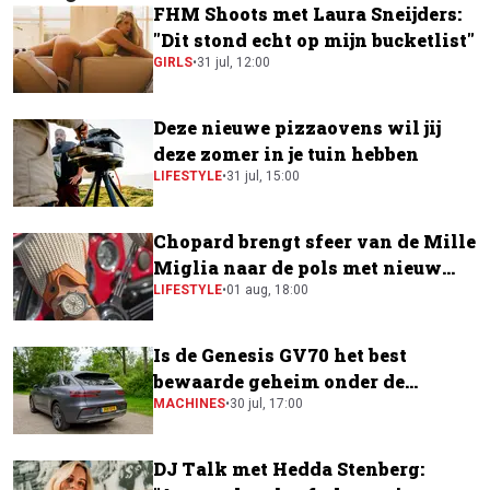
FHM Shoots met Laura Sneijders:
"Dit stond echt op mijn bucketlist"
GIRLS
•
31 jul, 12:00
Deze nieuwe pizzaovens wil jij
deze zomer in je tuin hebben
LIFESTYLE
•
31 jul, 15:00
Chopard brengt sfeer van de Mille
Miglia naar de pols met nieuw
horloge
LIFESTYLE
•
01 aug, 18:00
Is de Genesis GV70 het best
bewaarde geheim onder de
elektrische SUV's?
MACHINES
•
30 jul, 17:00
DJ Talk met Hedda Stenberg: