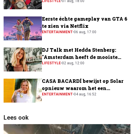
horloge
LIFESTYLE
•
01 aug, 18:00
Eerste échte gameplay van GTA 6
te zien via Netflix
ENTERTAINMENT
•
06 aug, 17:00
DJ Talk met Hedda Stenberg:
"Amsterdam heeft de mooiste
festivalscene van Europa"
LIFESTYLE
•
02 aug, 12:00
CASA BACARDÍ bewijst op Solar
opnieuw waarom het een
festivalfavoriet is
ENTERTAINMENT
•
04 aug, 16:52
Lees ook