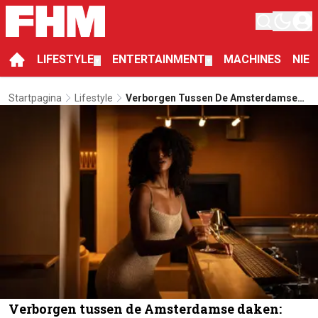
LIFESTYLE
ENTERTAINMENT
MACHINES
NIE
▼
▼
Startpagina
Lifestyle
Verborgen Tussen De Amsterdamse
Daken: CIMA Opent Haar Rooftop
Terras
Verborgen tussen de Amsterdamse daken: