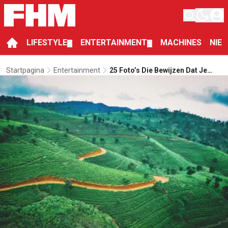
LIFESTYLE
ENTERTAINMENT
MACHINES
NIE
▼
▼
Startpagina
Entertainment
25 Foto’s Die Bewijzen Dat Je
Naar Sri Lanka Moet