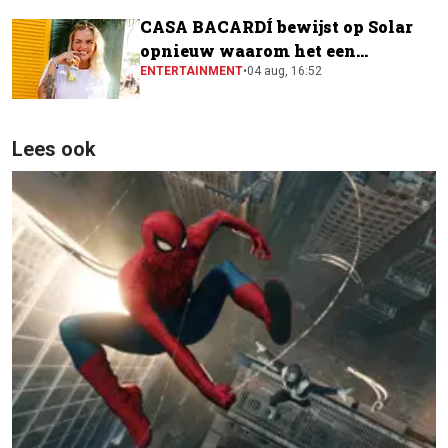
CASA BACARDÍ bewijst op Solar
opnieuw waarom het een
festivalfavoriet is
ENTERTAINMENT
•
04 aug, 16:52
Lees ook