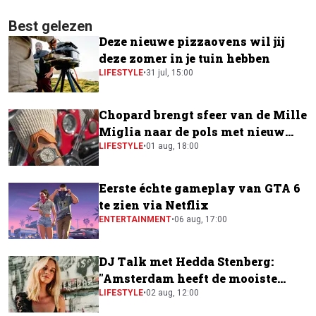
Best gelezen
Deze nieuwe pizzaovens wil jij
deze zomer in je tuin hebben
LIFESTYLE
•
31 jul, 15:00
Chopard brengt sfeer van de Mille
Miglia naar de pols met nieuw
horloge
LIFESTYLE
•
01 aug, 18:00
Eerste échte gameplay van GTA 6
te zien via Netflix
ENTERTAINMENT
•
06 aug, 17:00
DJ Talk met Hedda Stenberg:
"Amsterdam heeft de mooiste
festivalscene van Europa"
LIFESTYLE
•
02 aug, 12:00