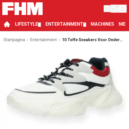
LIFESTYLE
ENTERTAINMENT
MACHINES
NIE
▼
▼
Startpagina
Entertainment
10 Toffe Sneakers Voor Onder
De 50 Euro