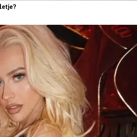
letje?