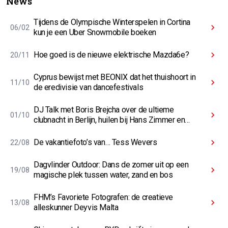
News
Tijdens de Olympische Winterspelen in Cortina
06/02
kun je een Uber Snowmobile boeken
Hoe goed is de nieuwe elektrische Mazda6e?
20/11
Cyprus bewijst met BEONIX dat het thuishoort in
11/10
de eredivisie van dancefestivals
DJ Talk met Boris Brejcha over de ultieme
01/10
clubnacht in Berlijn, huilen bij Hans Zimmer en
High-Tech Minimal
De vakantiefoto’s van… Tess Wevers
22/08
Dagvlinder Outdoor: Dans de zomer uit op een
19/08
magische plek tussen water, zand en bos
FHM’s Favoriete Fotografen: de creatieve
13/08
alleskunner Deyvis Malta