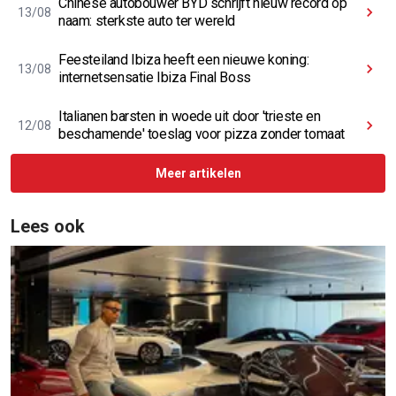
Chinese autobouwer BYD schrijft nieuw record op
13/08
naam: sterkste auto ter wereld
Feesteiland Ibiza heeft een nieuwe koning:
13/08
internetsensatie Ibiza Final Boss
Italianen barsten in woede uit door 'trieste en
12/08
beschamende' toeslag voor pizza zonder tomaat
Meer artikelen
Lees ook