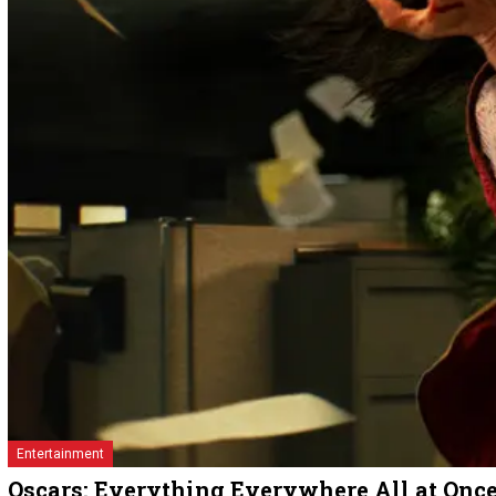
Entertainment
Oscars: Everything Everywhere All at Once