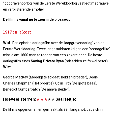
‘loopgravenoorlog’ van de Eerste Wereldoorlog vastlegt met rauwe
en verbijsterende emotie!
De film is vanaf nu te zien in de bioscoop.
1917 in ‘t kort
Wat:
Een epische oorlogsfilm over de 'loopgravenoorlog' van de
Eerste Wereldoorlog. Twee jonge soldaten krijgen een 'onmogelijke'
missie om 1600 man te redden van een zekere dood. De beste
oorlogsfilm sinds
Saving Private Ryan
(misschien zelfs wel beter).
Wie:
George MacKay (Moedigste soldaat, held en broeder), Dean-
Charles Chapman (Het broertje), Colin Firth (De grote baas),
Benedict Cumberbatch (De aanvalsleider).
Hoeveel sterren:
Saai feitje:
✭ ✭ ✭
✭ ✭
De film is opgenomen en gemaakt als één lang shot, dat zich in