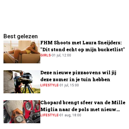
Best gelezen
FHM Shoots met Laura Sneijders:
"Dit stond echt op mijn bucketlist"
GIRLS
•
31 jul, 12:00
Deze nieuwe pizzaovens wil jij
deze zomer in je tuin hebben
LIFESTYLE
•
31 jul, 15:00
Chopard brengt sfeer van de Mille
Miglia naar de pols met nieuw
horloge
LIFESTYLE
•
01 aug, 18:00