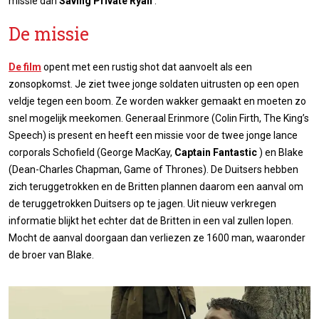
missie dan
Saving Private Ryan
.
De missie
De film
opent met een rustig shot dat aanvoelt als een
zonsopkomst. Je ziet twee jonge soldaten uitrusten op een open
veldje tegen een boom. Ze worden wakker gemaakt en moeten zo
snel mogelijk meekomen. Generaal Erinmore (Colin Firth, The King’s
Speech) is present en heeft een missie voor de twee jonge lance
corporals Schofield (George MacKay,
Captain Fantastic
) en Blake
(Dean-Charles Chapman, Game of Thrones). De Duitsers hebben
zich teruggetrokken en de Britten plannen daarom een aanval om
de teruggetrokken Duitsers op te jagen. Uit nieuw verkregen
informatie blijkt het echter dat de Britten in een val zullen lopen.
Mocht de aanval doorgaan dan verliezen ze 1600 man, waaronder
de broer van Blake.