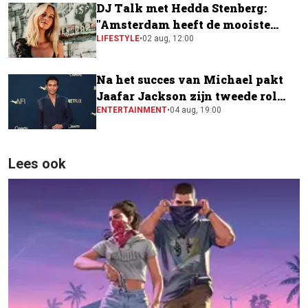
DJ Talk met Hedda Stenberg:
"Amsterdam heeft de mooiste
festivalscene van Europa"
LIFESTYLE
•
02 aug, 12:00
Na het succes van Michael pakt
Jaafar Jackson zijn tweede rol
naast Will Smith
ENTERTAINMENT
•
04 aug, 19:00
Lees ook