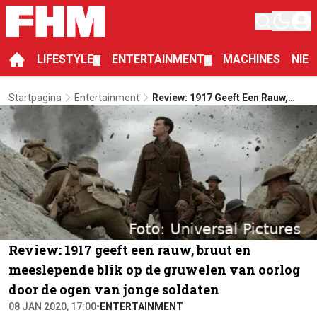
LIFESTYLE
ENTERTAINMENT
MACHINES
NIE
▼
▼
Startpagina
Entertainment
Review: 1917 Geeft Een Rauw,
Bruut En Meeslepende Blik Op De
Gruwelen Van Oorlog Door De
Ogen Van Jonge Soldaten
Review: 1917 geeft een rauw, bruut en
meeslepende blik op de gruwelen van oorlog
door de ogen van jonge soldaten
08 JAN 2020, 17:00
•
ENTERTAINMENT