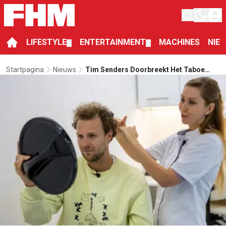
LIFESTYLE
ENTERTAINMENT
MACHINES
NIE
▼
▼
Startpagina
Nieuws
Tim Senders Doorbreekt Het Taboe
Rond Kaal Worden Met 'Kopzorgen'