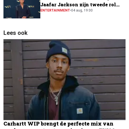
Jaafar Jackson zijn tweede rol
naast Will Smith
ENTERTAINMENT
•
04 aug, 19:00
Lees ook
Carhartt WIP brengt de perfecte mix van