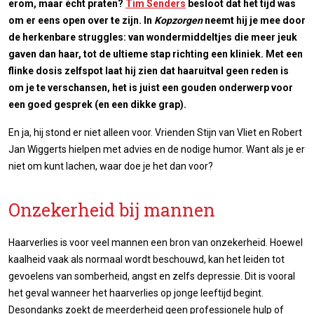
erom, maar écht praten?
Tim Senders
besloot dat het tijd was
om er eens open over te zijn. In
Kopzorgen
neemt hij je mee door
de herkenbare struggles: van wondermiddeltjes die meer jeuk
gaven dan haar, tot de ultieme stap richting een kliniek. Met een
flinke dosis zelfspot laat hij zien dat haaruitval geen reden is
om je te verschansen, het is juist een gouden onderwerp voor
een goed gesprek (en een dikke grap).
En ja, hij stond er niet alleen voor. Vrienden Stijn van Vliet en Robert
Jan Wiggerts hielpen met advies en de nodige humor. Want als je er
niet om kunt lachen, waar doe je het dan voor?
Onzekerheid bij mannen
Haarverlies is voor veel mannen een bron van onzekerheid. Hoewel
kaalheid vaak als normaal wordt beschouwd, kan het leiden tot
gevoelens van somberheid, angst en zelfs depressie. Dit is vooral
het geval wanneer het haarverlies op jonge leeftijd begint.
Desondanks zoekt de meerderheid geen professionele hulp of