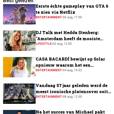
Best gelezen
Eerste échte gameplay van GTA 6
te zien via Netflix
ENTERTAINMENT
•
06 aug, 17:00
DJ Talk met Hedda Stenberg:
"Amsterdam heeft de mooiste
festivalscene van Europa"
LIFESTYLE
•
02 aug, 12:00
CASA BACARDÍ bewijst op Solar
opnieuw waarom het een
festivalfavoriet is
ENTERTAINMENT
•
04 aug, 16:52
Vandaag 57 jaar geleden werd de
meest iconische platencover ooit
gemaakt
ENTERTAINMENT
•
08 aug, 12:00
Na het succes van Michael pakt