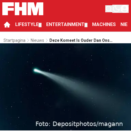
LIFESTYLE
ENTERTAINMENT
MACHINES
NIE
▼
▼
Startpagina
Nieuws
Deze Komeet Is Ouder Dan Ons
Zonnestelsel En Raast Als Een
Intergalactische Oma Door De Ruimte