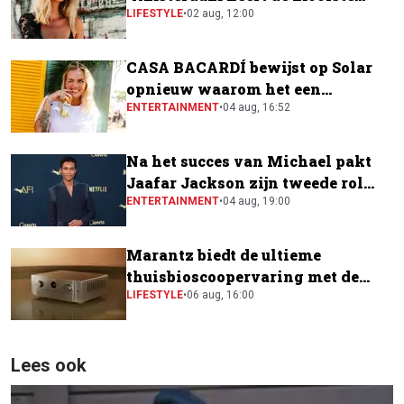
festivalscene van Europa"
LIFESTYLE
•
02 aug, 12:00
CASA BACARDÍ bewijst op Solar
opnieuw waarom het een
festivalfavoriet is
ENTERTAINMENT
•
04 aug, 16:52
Na het succes van Michael pakt
Jaafar Jackson zijn tweede rol
naast Will Smith
ENTERTAINMENT
•
04 aug, 19:00
Marantz biedt de ultieme
thuisbioscoopervaring met de
CINEMA Series 2
LIFESTYLE
•
06 aug, 16:00
Lees ook