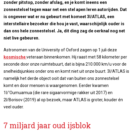
zonder pitstop, zonder afslag, en je komt ineens een
zonnestelsel tegen waar net een stel apen leren autorijden. Dat
is ongeveer wat er nu gebeurt met komeet 3I/ATLAS, een
interstellaire bezoeker die hou je vast, waarschijnlijk ouder is
dan ons hele zonnestelsel. Ja, dit ding zag de oerknal nog net
niet live gebeuren
.
Astronomen van de University of Oxford zagen op 1 juli deze
kosmische
veteraan binnenkomen. Hij raast met 58 kilometer per
seconde door onze ruimtebuurt, dat is bijna 210.000 km/u voor de
snelheidsjunkies onder ons en komt niet uit onze buurt. 3I/ATLAS is
namelijk het derde object ooit dat van buiten ons zonnestelsel
komt en door mensen is waargenomen. Eerder kwamen
1I/'Oumuamua (die rare sigaarvormige rakker uit 2017) en
2I/Borisov (2019) al op bezoek, maar ATLAS is groter, kouder én
veel ouder.
7 miljard jaar oud ijsblok