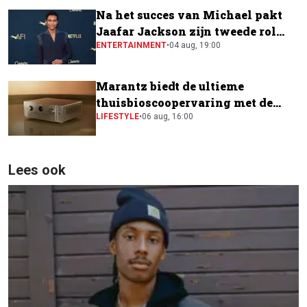
Na het succes van Michael pakt
Jaafar Jackson zijn tweede rol
naast Will Smith
ENTERTAINMENT
•
04 aug, 19:00
Marantz biedt de ultieme
thuisbioscoopervaring met de
CINEMA Series 2
LIFESTYLE
•
06 aug, 16:00
Lees ook