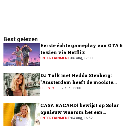
Best gelezen
Eerste échte gameplay van GTA 6
te zien via Netflix
ENTERTAINMENT
•
06 aug, 17:00
DJ Talk met Hedda Stenberg:
"Amsterdam heeft de mooiste
festivalscene van Europa"
LIFESTYLE
•
02 aug, 12:00
CASA BACARDÍ bewijst op Solar
opnieuw waarom het een
festivalfavoriet is
ENTERTAINMENT
•
04 aug, 16:52