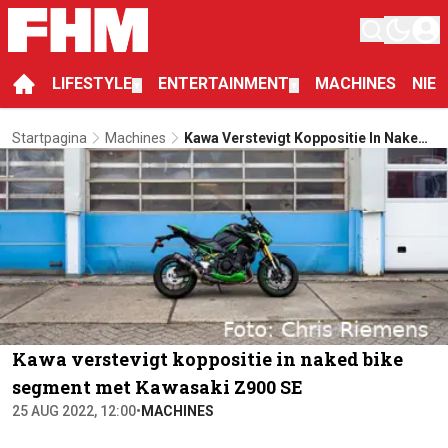
LIFESTYLE
ENTERTAINMENT
MACHINES
NIE
▼
▼
Startpagina
Machines
Kawa Verstevigt Koppositie In Naked
Bike Segment Met Kawasaki Z900 SE
Kawa verstevigt koppositie in naked bike
segment met Kawasaki Z900 SE
25 AUG 2022, 12:00
•
MACHINES