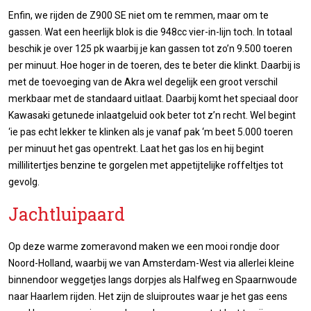
Enfin, we rijden de Z900 SE niet om te remmen, maar om te
gassen. Wat een heerlijk blok is die 948cc vier-in-lijn toch. In totaal
beschik je over 125 pk waarbij je kan gassen tot zo’n 9.500 toeren
per minuut. Hoe hoger in de toeren, des te beter die klinkt. Daarbij is
met de toevoeging van de Akra wel degelijk een groot verschil
merkbaar met de standaard uitlaat. Daarbij komt het speciaal door
Kawasaki getunede inlaatgeluid ook beter tot z’n recht. Wel begint
‘ie pas echt lekker te klinken als je vanaf pak ‘m beet 5.000 toeren
per minuut het gas opentrekt. Laat het gas los en hij begint
millilitertjes benzine te gorgelen met appetijtelijke roffeltjes tot
gevolg.
Jachtluipaard
Op deze warme zomeravond maken we een mooi rondje door
Noord-Holland, waarbij we van Amsterdam-West via allerlei kleine
binnendoor weggetjes langs dorpjes als Halfweg en Spaarnwoude
naar Haarlem rijden. Het zijn de sluiproutes waar je het gas eens