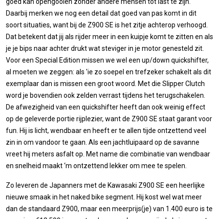
goed kan opengooien zonder andere mensen tot last te zijn.
Daarbij merken we nog een detail dat goed van pas komt in dit
soort situaties, want bij de Z900 SE is het zitje achterop verhoogd.
Dat betekent dat jij als rijder meer in een kuipje komt te zitten en als
je je bips naar achter drukt wat steviger in je motor genesteld zit.
Voor een Special Edition missen we wel een up/down quickshifter,
al moeten we zeggen: als 'ie zo soepel en trefzeker schakelt als dit
exemplaar dan is missen een groot woord. Met die Slipper Clutch
word je bovendien ook zelden verrast tijdens het terugschakelen.
De afwezigheid van een quickshifter heeft dan ook weinig effect
op de geleverde portie rijplezier, want de Z900 SE staat garant voor
fun. Hij is licht, wendbaar en heeft er te allen tijde ontzettend veel
zin in om vandoor te gaan. Als een jachtluipaard op de savanne
vreet hij meters asfalt op. Met name die combinatie van wendbaar
en snelheid maakt ‘m ontzettend lekker om mee te spelen.
Zo leveren de Japanners met de Kawasaki Z900 SE een heerlijke
nieuwe smaak in het naked bike segment. Hij kost wel wat meer
dan de standaard Z900, maar een meerprijs(je) van 1.400 euro is te