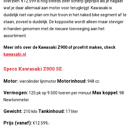
overzien. €12.599 is nog steeds zeer scherp geprijsd als je nagaat
wat je daar allemaal aan motor voor terugkrijgt. Kawasaki is
duidelijk niet van plan om hun troon in het naked bike segment af te
staan, zoveel is duidelijk. De koppositie wordt alleen maar steviger
in handen genomen met de nieuwe toevoeging aan het
assortiment.
Meer info over de Kawasaki Z900 of proefrit maken, check
kawasaki.nl
Specs Kawasaki Z900 SE
Motor:
Motorinhoud:
viercilinder lijnmotor
948 cc
Vermogen:
Max koppel:
125 pk op 9.500 toeren per minuut
98
Newtonmeter
Gewicht:
Tankinhoud:
210 kilo
17 liter
Prijs (vanaf):
€12.599,-