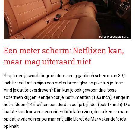
Een meter scherm: Netflixen kan,
maar mag uiteraard niet
Stap in, en je wordt begroet door een gigantisch scherm van 39,1
inch breed. Dat is bijna een meter breed glas en pixels in je face.
Vind je dat te overdreven? Dan kun je ook gewoon drie losse
schermen krijgen: eentje voor je instrumenten (10,3 inch), eentje in
het midden (14 inch) en een derde voor je bijrijder (ook 14 inch). Die
laatste kan trouwens een eigen foto laten zien, dus reken er maar
op dat je vriendin er permanent jullie Lloret de Mar vakantiefoto’s
op knalt.