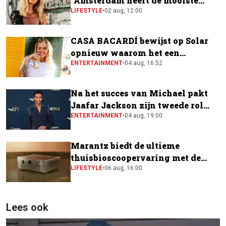
"Amsterdam heeft de mooiste
festivalscene van Europa"
LIFESTYLE
•
02 aug, 12:00
CASA BACARDÍ bewijst op Solar
opnieuw waarom het een
festivalfavoriet is
ENTERTAINMENT
•
04 aug, 16:52
Na het succes van Michael pakt
Jaafar Jackson zijn tweede rol
naast Will Smith
ENTERTAINMENT
•
04 aug, 19:00
Marantz biedt de ultieme
thuisbioscoopervaring met de
CINEMA Series 2
LIFESTYLE
•
06 aug, 16:00
Lees ook