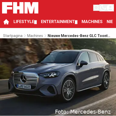
LIFESTYLE
ENTERTAINMENT
MACHINES
NIE
▼
▼
Startpagina
Machines
Nieuwe Mercedes-Benz GLC Toont
Duitse Spierballen Met Een Vleugje
Disco