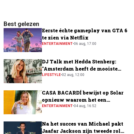
Best gelezen
Eerste échte gameplay van GTA 6
te zien via Netflix
ENTERTAINMENT
•
06 aug, 17:00
DJ Talk met Hedda Stenberg:
"Amsterdam heeft de mooiste
festivalscene van Europa"
LIFESTYLE
•
02 aug, 12:00
CASA BACARDÍ bewijst op Solar
opnieuw waarom het een
festivalfavoriet is
ENTERTAINMENT
•
04 aug, 16:52
Na het succes van Michael pakt
Jaafar Jackson zijn tweede rol