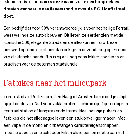
'kleine muis' en ondanks deze naam zul je een hoop nekjes
draaien wanneer je een flaneerrondje over de P.C. Hooftstraat
doet.
Een bedrijf dat voor 90% verantwoordelijk is voor het heilige Ferrari,
weet wel hoe ze auto's bouwen. Dit lieten ze eerder zien met de
iconische 500, elegante Strada en de alleskunner Toro. Deze
nieuwe Topolino vormt hier dan ook geen uitzondering op en door
zijn elektrische aandrijflijn is hij ook nog eens lekker goedkoop en
praktisch voor de betonnen stadsjungle.
Fatbikes naar het milieupark
In een stad als Rotterdam, Den Haag of Amsterdam moet je altijd
op je hoede zijn. Niet voor zakkenrollers, schimmige figuren bij een
centraal station of langsrazende trams. Nee, het zijn pubers op
fatbikes die het alledaagse leven een stuk onveiliger maken. Met
een vape in de mond en onbevangen karaktereigenschappen,
moet je goed over je schouder kijken als je een ommetje aan het