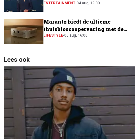
naast Will Smith
ENTERTAINMENT
•
04 aug, 19:00
Marantz biedt de ultieme
thuisbioscoopervaring met de
CINEMA Series 2
LIFESTYLE
•
06 aug, 16:00
Lees ook