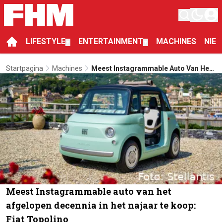
LIFESTYLE
ENTERTAINMENT
MACHINES
NIE
▼
▼
Startpagina
Machines
Meest Instagrammable Auto Van Het
Afgelopen Decennia In Het Najaar Te
Koop: Fiat Topolino
Meest Instagrammable auto van het
afgelopen decennia in het najaar te koop:
Fiat Topolino